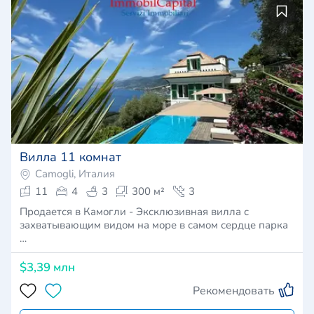
Вилла 11 комнат
Camogli, Италия
11
4
3
300 м²
3
Продается в Камогли - Эксклюзивная вилла с
захватывающим видом на море в самом сердце парка
…
$3,39 млн
Рекомендовать