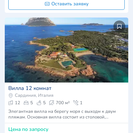
Оставить заявку
Вилла 12 комнат
Сардиния, Италия
12
5
5
700 м²
1
Элегантная вилла на берегу моря с выходм к двум
пляжам. Основная вилла состоит из столовой,…
Цена по запросу