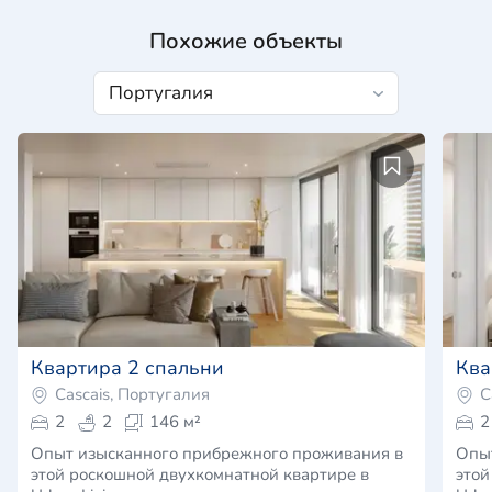
Похожие объекты
Квартира 2 спальни
Ква
Cascais, Португалия
C
2
2
146 м²
2
Опыт изысканного прибрежного проживания в
Опы
этой роскошной двухкомнатной квартире в
этой