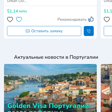
Urban Livi…
Urba
$1,14 млн
$1,
Рекомендовать
Оставить заявку
Актуальные новости в Португалии