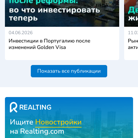
04.06.2026
11.0
Инвестиции в Португалию после
Рын
изменений Golden Visa
акт
Показать все публикации
Ищите
Новостройки
на Realting.com