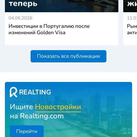
04.06.2026
11.0
Инвестиции в Португалию после
Рын
изменений Golden Visa
акт
Показать все публикации
Ищите
Новостройки
на Realting.com
Перейти