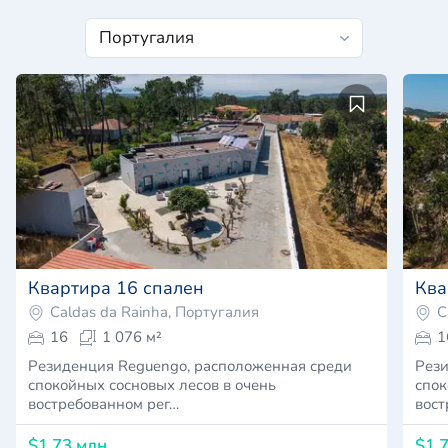
Квартира 16 спален
Ква
Caldas da Rainha, Португалия
C
16
1 076 м²
1
Резиденция Reguengo, расположенная среди
Рези
спокойных сосновых лесов в очень
спок
востребованном рег…
вост
$1,73 млн
$1,