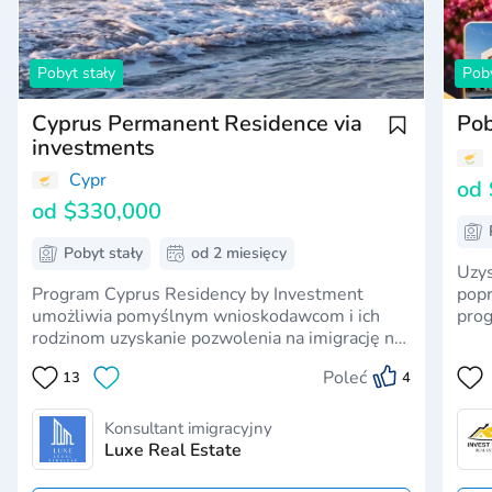
Pobyt stały
Poby
Cyprus Permanent Residence via
Pob
investments
Cypr
od
od
$330,000
Pobyt stały
od 2 miesięcy
Uzys
Program Cyprus Residency by Investment
popr
umożliwia pomyślnym wnioskodawcom i ich
prog
rodzinom uzyskanie pozwolenia na imigrację na
jest
Cyprze na czas nieokreślony w ciągu dwóch
rodz
Poleć
13
4
miesięcy. Inwestor może ubiegać się o
czas
obywatelstwo Cypru po pięciu latach
praw
zamieszkiwania w kraju jako posiadacz takiego
Konsultant imigracyjny
pozwo…
Luxe Real Estate