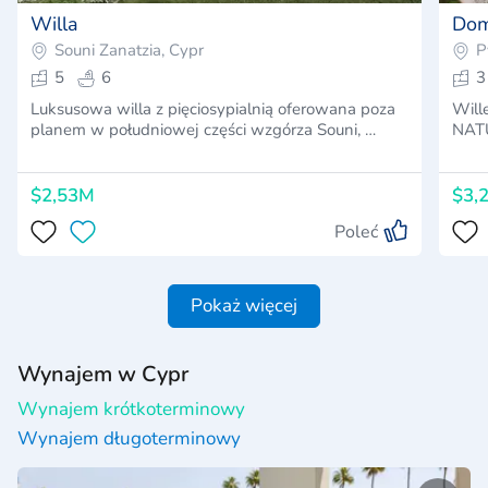
Willa
Dom
Souni Zanatzia, Cypr
P
5
6
3
Luksusowa willa z pięciosypialnią oferowana poza
Will
planem w południowej części wzgórza Souni, …
NATU
$2,53M
$3,
Poleć
Pokaż więcej
Wynajem w Cypr
Wynajem krótkoterminowy
Wynajem długoterminowy