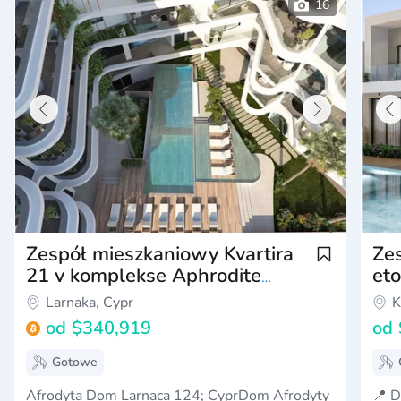
Zespół mieszkaniowy Kvartira
Ze
21 v komplekse Aphrodite
eto
House Larnaka Kipr
ko
Larnaka, Cypr
K
od
$340,919
od
Gotowe
Afrodyta Dom Larnaca 124; CyprDom Afrodyty
📍 D