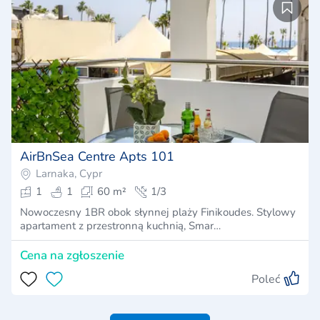
AirBnSea Centre Apts 101
Larnaka, Cypr
1
1
60 m²
1/3
Nowoczesny 1BR obok słynnej plaży Finikoudes. Stylowy
apartament z przestronną kuchnią, Smar…
Cena na zgłoszenie
Poleć