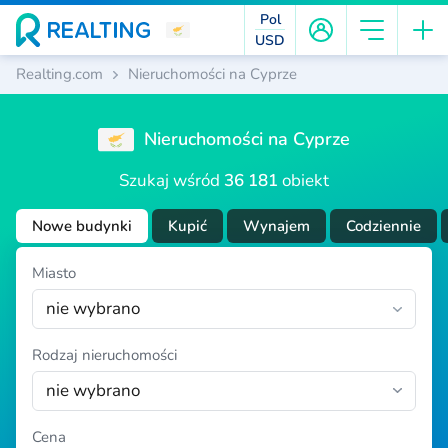
Pol
USD
Realting.com
Nieruchomości na Cyprze
Nieruchomości na Cyprze
Szukaj wśród
36 181
obiekt
Nowe budynki
Kupić
Wynajem
Codziennie
Miasto
nie wybrano
Rodzaj nieruchomości
nie wybrano
Cena