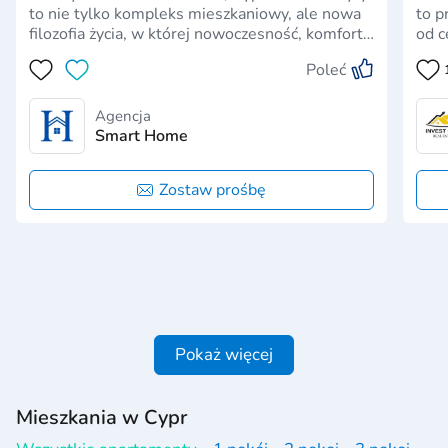
to nie tylko kompleks mieszkaniowy, ale nowa
to p
filozofia życia, w której nowoczesność, komfort i
od c
prywatność tworzą unikalną przestrzeń dla tych,
wzg
Poleć
którzy cenią styl, innowacyjność i jakość.Projekt
Śród
obiecuje stać się nowym klejnotem Larnaki i
wyg
jednym z naj…
miej
Agencja
Smart Home
Zostaw prośbę
Pokaż więcej
Mieszkania w Cypr