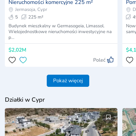
Nieruchomości komercyjne 225 m²
Pom
Jermasoja, Cypr
D
5
225 m²
4
Budynek mieszkalny w Germasogeia, Limassol.
Nowo
Wielojednostkowe nieruchomości inwestycyjne na
samy
p…
$2,02M
$4,
Poleć
Pokaż więcej
Działki w Cypr