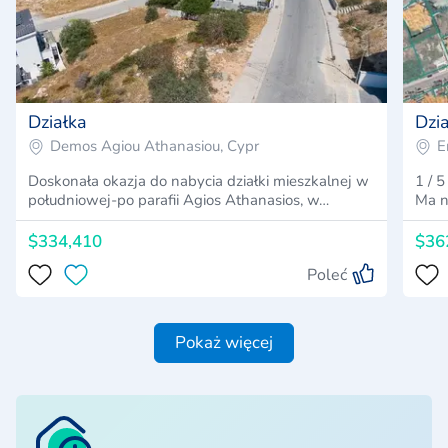
Działka
Dzi
Demos Agiou Athanasiou, Cypr
E
Doskonała okazja do nabycia działki mieszkalnej w
1 / 
południowej-po parafii Agios Athanasios, w…
Ma n
$334,410
$36
Poleć
Pokaż więcej