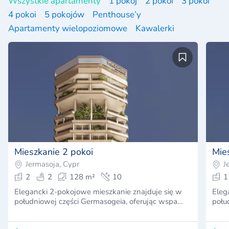
Wszystkie apartamenty
1 pokój
2 pokoi
3 pokoi
4 pokoi
5 pokojów
Penthouse’y
Apartamenty wielopoziomowe
Kawalerki
Mieszkanie 2 pokoi
Mie
Jermasoja, Cypr
J
2
2
128 m²
10
1
Elegancki 2-pokojowe mieszkanie znajduje się w
Eleg
południowej części Germasogeia, oferując wspa…
połu