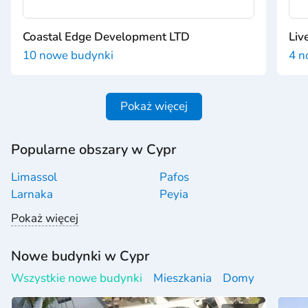
Coastal Edge Development LTD
Liv
10 nowe budynki
4 n
Pokaż więcej
Popularne obszary w Cypr
Limassol
Pafos
Larnaka
Peyia
Pokaż więcej
Nowe budynki w Cypr
Wszystkie nowe budynki
Mieszkania
Domy