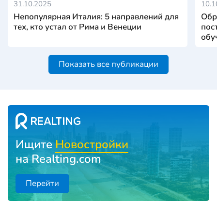
31.10.2025
10.1
Непопулярная Италия: 5 направлений для
Обр
тех, кто устал от Рима и Венеции
пос
обу
Показать все публикации
Ищите
Новостройки
на Realting.com
Перейти