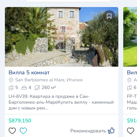
Вилла 5 комнат
Вил
San Bartolomeo al Mare, Италия
A
5
4
260 м²
6
LH-6V39. Квартира в продаже в Сан-
FP-T
Бартоломео-аль-МареКупить виллу - каменный
Мадж
дом с новым рем…
голь
$879,150
$91
Рекомендовать