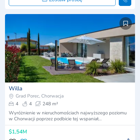
Willa
Grad Porec, Chorwacja
4
4
248 m²
Wyróżnienie w nieruchomościach najwyższego poziomu
w Chorwacji poprzez podbicie tej wspaniał…
$1,54M