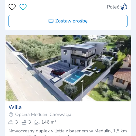
Poleć
Zostaw prośbę
Willa
Opcina Medulin, Chorwacja
3
3
146 m²
Nowoczesny duplex villetta z basenem w Medulin, 1,5 km