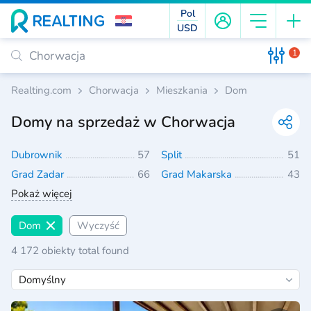
Pol
USD
1
Realting.com
Chorwacja
Mieszkania
Dom
Domy na sprzedaż w Chorwacja
Dubrownik
57
Split
51
Grad Zadar
66
Grad Makarska
43
Pokaż więcej
Dom
Wyczyść
4 172 obiekty total found