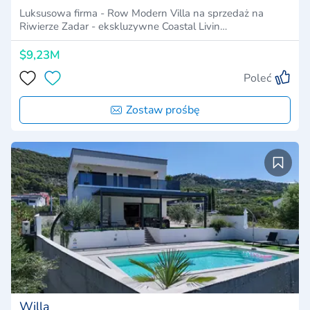
Luksusowa firma - Row Modern Villa na sprzedaż na
Riwierze Zadar - ekskluzywne Coastal Livin…
$9,23M
Poleć
Zostaw prośbę
Willa