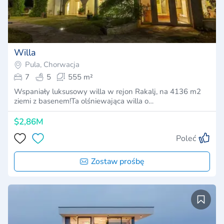
Willa
Pula, Chorwacja
7
5
555 m²
Wspaniały luksusowy willa w rejon Rakalj, na 4136 m2
ziemi z basenem!Ta olśniewająca willa o…
$2,86M
Poleć
Zostaw prośbę