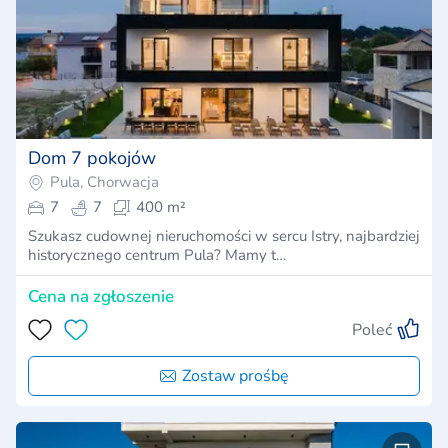
Dom 7 pokojów
Pula, Chorwacja
7
7
400 m²
Szukasz cudownej nieruchomości w sercu Istry, najbardziej
historycznego centrum Pula? Mamy t…
Cena na zgłoszenie
Poleć
Zostaw prośbę