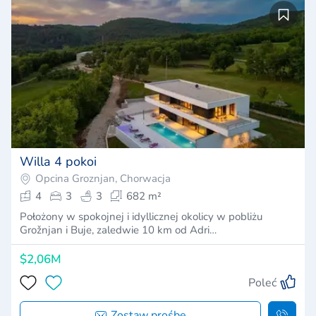
Willa 4 pokoi
Opcina Groznjan, Chorwacja
4
3
3
682 m²
Położony w spokojnej i idyllicznej okolicy w pobliżu
Grožnjan i Buje, zaledwie 10 km od Adri…
$2,06M
Poleć
Zostaw prośbę