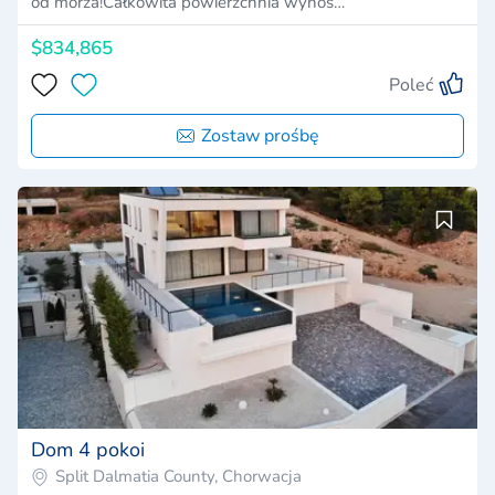
od morza!Całkowita powierzchnia wynos…
$834,865
Poleć
Zostaw prośbę
Dom 4 pokoi
Split Dalmatia County, Chorwacja