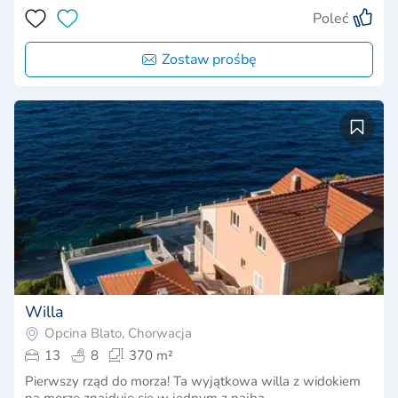
Poleć
Zostaw prośbę
Willa
Opcina Blato, Chorwacja
13
8
370 m²
Pierwszy rząd do morza! Ta wyjątkowa willa z widokiem
na morze znajduje się w jednym z najba…