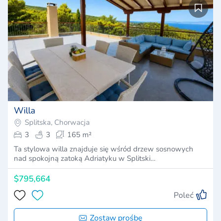
Willa
Splitska, Chorwacja
3
3
165 m²
Ta stylowa willa znajduje się wśród drzew sosnowych
nad spokojną zatoką Adriatyku w Splitski…
$795,664
Poleć
Zostaw prośbę