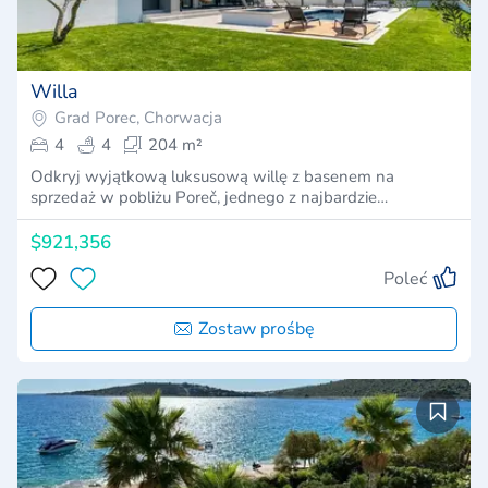
Willa
Grad Porec, Chorwacja
4
4
204 m²
Odkryj wyjątkową luksusową willę z basenem na
sprzedaż w pobliżu Poreč, jednego z najbardzie…
$921,356
Poleć
Zostaw prośbę