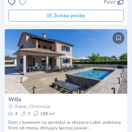
Poleć
Zostaw prośbę
Willa
Rabac, Chorwacja
4
3
188 m²
Dom z basenem na sprzedaż w obszarze Labin, położony
9 km od morza, oferujący łącznej powier…