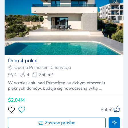
Dom 4 pokoi
Opcina Primosten, Chorwacja
4
4
250 m²
W wzniesieniu nad Primošten, w cichym otoczeniu
pięknych domów, buduje się nowoczesną willę …
$2,04M
Poleć
Zostaw prośbę