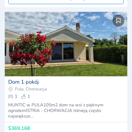
Dom 1 pokój
Pula, Chorwacja
1
1
MUNTIC w PULA105m2 dom na wsi z pięknym
ogrodemISTRIA - CHORWACJA Istnieją często
największe…
$369,168