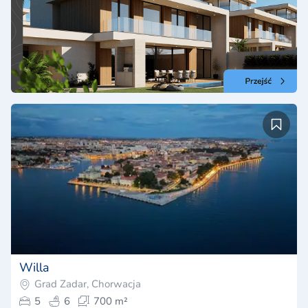
Willa
Grad Zadar, Chorwacja
5
6
700 m²