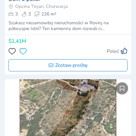
Opcina Tinjan, Chorwacja
3
3
226 m²
Szukasz niesamowitej nieruchomości w Rovinj na
półwyspie Istrii? Ten kamienny dom rozwali ci…
$1,41M
Poleć
Zostaw prośbę