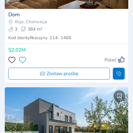
Dom
Buje, Chorwacja
3
384 m²
Kod identyfikacyjny: 114- 1466
$2,02M
Poleć
Zostaw prośbę