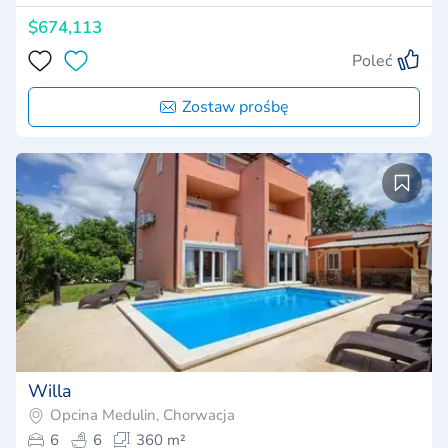
$674,113
Poleć
Zostaw prośbę
Willa
Opcina Medulin, Chorwacja
6
6
360 m²