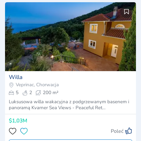
Willa
Veprinac, Chorwacja
5
2
200 m²
Luksusowa willa wakacyjna z podgrzewanym basenem i
panoramą Kvarner Sea Views - Peaceful Ret…
$1,03M
Poleć