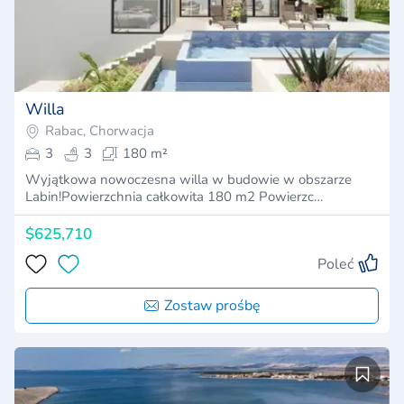
Willa
Rabac, Chorwacja
3
3
180 m²
Wyjątkowa nowoczesna willa w budowie w obszarze
Labin!Powierzchnia całkowita 180 m2 Powierzc…
$625,710
Poleć
Zostaw prośbę