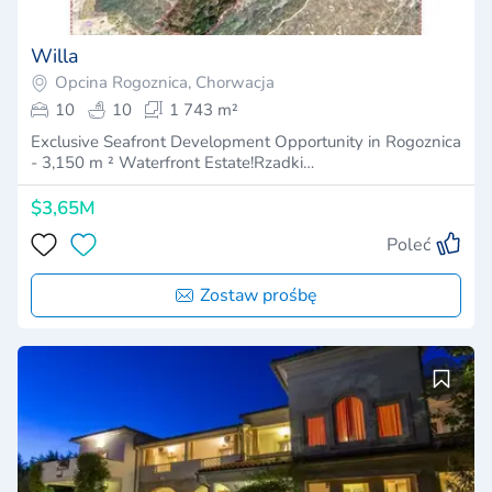
Willa
Opcina Rogoznica, Chorwacja
10
10
1 743 m²
Exclusive Seafront Development Opportunity in Rogoznica
- 3,150 m ² Waterfront Estate!Rzadki…
$3,65M
Poleć
Zostaw prośbę