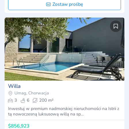
Zostaw prośbę
Willa
Umag, Chorwacja
3
6
200 m²
Inwestuj w premium nadmorskiej nieruchomości na Istrii z
tą nowoczesną luksusową willą na sp…
$856,923