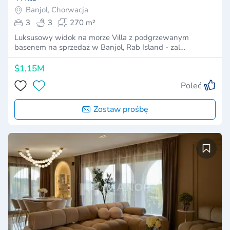
Banjol, Chorwacja
3
3
270 m²
Luksusowy widok na morze Villa z podgrzewanym
basenem na sprzedaż w Banjol, Rab Island - zal…
$1,15M
Poleć
Zostaw prośbę