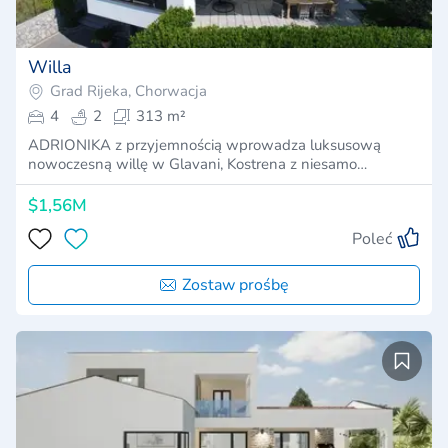
Willa
Grad Rijeka, Chorwacja
4
2
313 m²
ADRIONIKA z przyjemnością wprowadza luksusową
nowoczesną willę w Glavani, Kostrena z niesamo…
$1,56M
Poleć
Zostaw prośbę