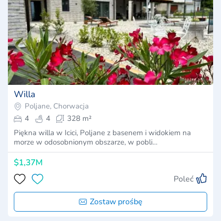
Willa
Poljane, Chorwacja
4
4
328 m²
Piękna willa w Icici, Poljane z basenem i widokiem na
morze w odosobnionym obszarze, w pobli…
$1,37M
Poleć
Zostaw prośbę