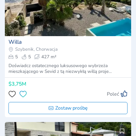
Willa
Szybenik, Chorwacja
5
5
427 m²
Doświadcz ostatecznego luksusowego wybrzeża
mieszkającego w Sevid z tą niezwykłą willą proje…
$3,75M
Poleć
Zostaw prośbę