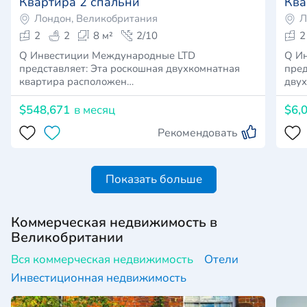
Квартира 2 спальни
Ква
Лондон, Великобритания
Л
2
2
8 м²
2/10
2
Q Инвестиции Международные LTD
Q И
представляет: Эта роскошная двухкомнатная
пред
квартира расположен…
двух
$548,671
в месяц
$6,
Рекомендовать
Показать больше
Коммерческая недвижимость в
Великобритании
Вся коммерческая недвижимость
Отели
Инвестиционная недвижимость