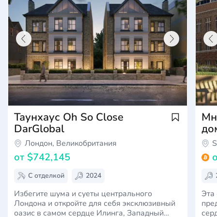
Таунхаус Oh So Close
Мн
DarGlobal
до
Ap
Лондон, Великобритания
S
Su
от
$742,145
С отделкой
2024
Избегите шума и суеты центрального
Эта
Лондона и откройте для себя эксклюзивный
пре
оазис в самом сердце Илинга, Западный
сер