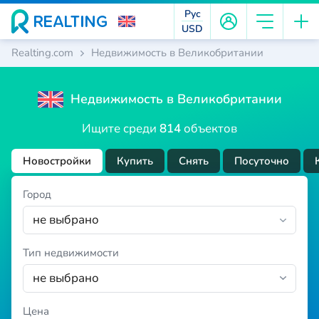
Рус
USD
Realting.com
Недвижимость в Великобритании
Недвижимость в Великобритании
Ищите среди
814
объектов
Новостройки
Купить
Снять
Посуточно
Город
не выбрано
Тип недвижимости
не выбрано
Цена