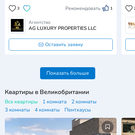
Лондон с Oh So Close.Расположенный всего
1 00
Рекомендовать
3
1
в нескольких шагах от живописного парка
пре
Уолпола и безмятежного парка Ламмас, этот
сти
престижный отель предлагает идеальное
план
Агентство
сочетание спокойс…
вых
AG LUXURY PROPERTIES LLC
Оставить заявку
Показать больше
Квартиры в Великобритании
Все квартиры
1 комната
2 комнаты
3 комнаты
4 комнаты
Пентхаусы