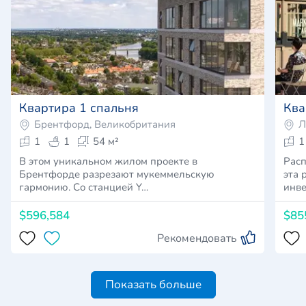
Квартира 1 спальня
Ква
Брентфорд, Великобритания
Л
1
1
54 м²
1
В этом уникальном жилом проекте в
Расп
Брентфорде разрезают мукеммельскую
эта 
гармонию. Со станцией Y…
инв
$596,584
$85
Рекомендовать
Показать больше