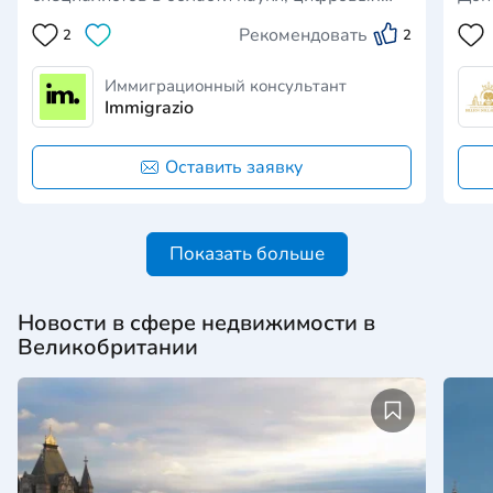
технологий, искусства и культуры. Она
Рекомендовать
2
2
предоставляет возможность жить и работать
в Великобритании без необходимости
наличия предложения о работе или
Иммиграционный консультант
спонсора. Преимущества …
Immigrazio
Оставить заявку
Показать больше
Новости в сфере недвижимости в
Великобритании