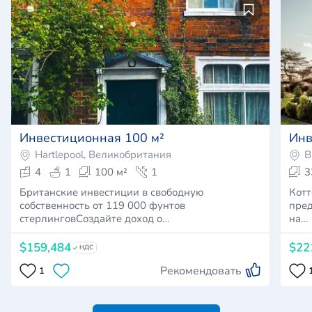
Инвестиционная 100 м²
Инв
Hartlepool, Великобритания
B
4
1
100 м²
1
3
Британские инвестиции в свободную
Котт
собственность от 119 000 фунтов
пред
стерлинговСоздайте доход о…
на…
$159,484
$22
НДС
Рекомендовать
1