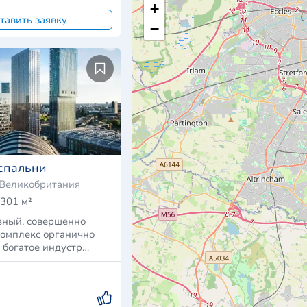
+
тавить заявку
−
спальни
 Великобритания
301 м²
вный, совершенно
омплекс органично
е богатое индустр…