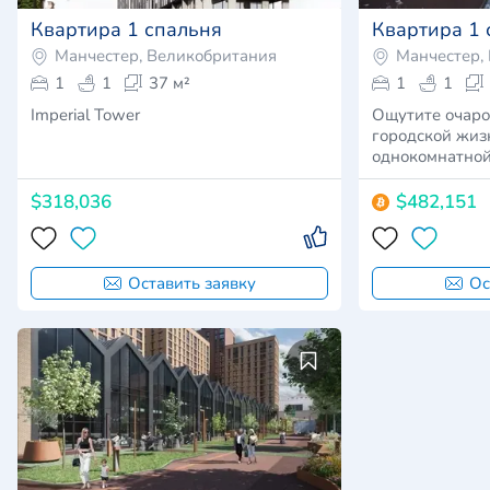
Квартира 1 спальня
Квартира 1 
Манчестер, Великобритания
Манчестер,
1
1
37 м²
1
1
Imperial Tower
Ощутите очаро
городской жиз
однокомнатной
$318,036
$482,151
Оставить заявку
Ос