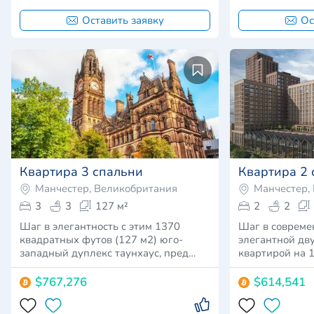
Оставить заявку
Ос
Квартира 3 спальни
Квартира 2 
Манчестер, Великобритания
Манчестер,
3
3
127 м²
2
2
Шаг в элегантность с этим 1370
Шаг в совреме
квадратных футов (127 м2) юго-
элегантной дв
западный дуплекс таунхаус, пред…
квартирой на 
7…
$767,276
$614,541