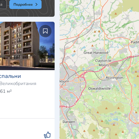
спальни
 Великобритания
61 м²