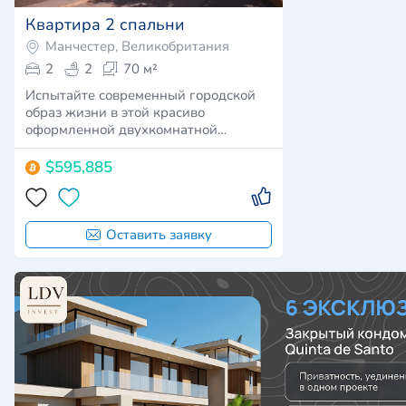
Квартира 2 спальни
Манчестер, Великобритания
2
2
70 м²
Испытайте современный городской
образ жизни в этой красиво
оформленной двухкомнатной
квартир…
$595,885
Оставить заявку