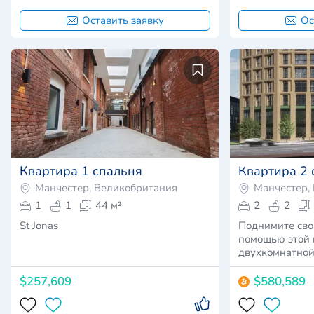
Оставить заявку
Ос
Квартира 1 спальня
Квартира 2 
Манчестер, Великобритания
Манчестер,
1
1
44 м²
2
2
St Jonas
Поднимите сво
помощью этой
двухкомнатной
расположенно
$257,609
$580,589