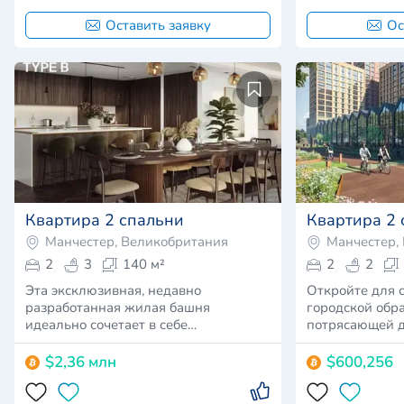
Оставить заявку
Ос
Квартира 2 спальни
Квартира 2 
Манчестер, Великобритания
Манчестер,
2
3
140 м²
2
2
Эта эксклюзивная, недавно
Откройте для 
разработанная жилая башня
городской обра
идеально сочетает в себе
потрясающей 
промышленное на…
квартир…
$2,36 млн
$600,256