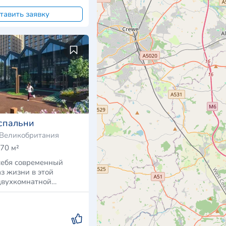
тавить заявку
спальни
 Великобритания
70 м²
себя современный
з жизни в этой
двухкомнатной