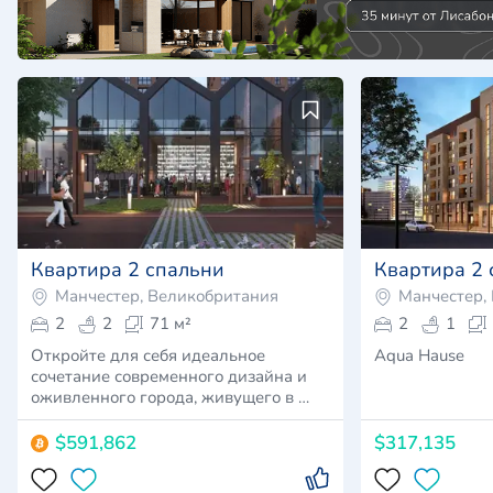
3
Квартира 2 спальни
Квартира 2 
Манчестер, Великобритания
Манчестер,
2
2
71 м²
2
1
Откройте для себя идеальное
Aqua Hause
сочетание современного дизайна и
оживленного города, живущего в …
$591,862
$317,135