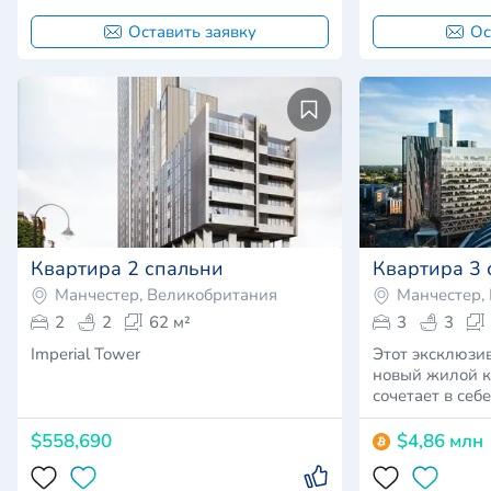
Оставить заявку
Ос
Квартира 2 спальни
Квартира 3 
Манчестер, Великобритания
Манчестер,
2
2
62 м²
3
3
Imperial Tower
Этот эксклюзи
новый жилой к
сочетает в себ
$558,690
$4,86 млн