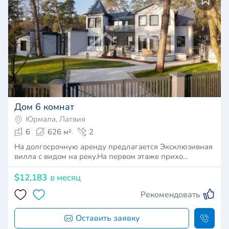
Дом 6 комнат
Юрмала, Латвия
6
626 м²
2
На долгосрочную аренду предлагается Эксклюзивная
вилла с видом на реку.На первом этаже прихо…
$12,183
в месяц
Рекомендовать
Оставить заявку