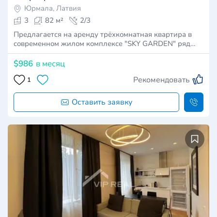
Юрмала, Латвия
3
82 м²
2/3
Предлагается на аренду трёхкомнатная квартира в
современном жилом комплексе "SKY GARDEN" ряд…
$986
в месяц
Рекомендовать
1
Оставить заявку