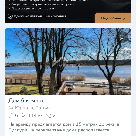
Дом 6 комнат
Юрмала, Латвия
6
114 м²
2
На аренду предлагается дом в 15 метрах до реки в
Булдури.На первом этаже дома располагается …