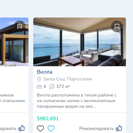
Вилла
Santa Cruz, Португалия
4
372 м²
режное
Вилла расположена в тихом районе с
3 спальнями
на солнечном холме с великолепным
панорамным видом на оке…
$982,691
ндовать
Рекомендовать