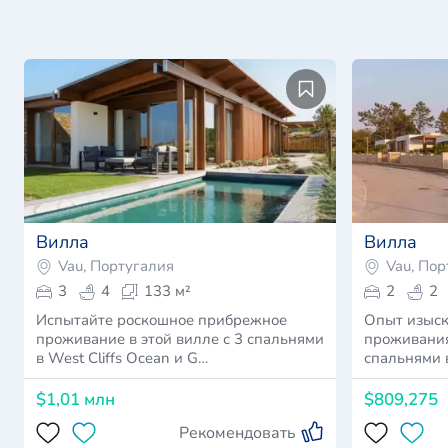
Вилла
Вилла
Vau, Португалия
Vau, Пор
3
4
133 м²
2
2
Испытайте роскошное прибрежное
Опыт изыск
проживание в этой вилле с 3 спальнями
проживания
в West Cliffs Ocean и G…
спальнями в
$1,01 млн
$809,275
Рекомендовать