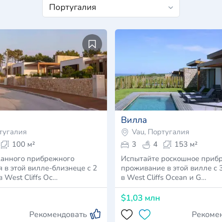
Вилла
тугалия
Vau, Португалия
100 м²
3
4
153 м²
анного прибрежного
Испытайте роскошное приб
 в этой вилле-близнеце с 2
проживание в этой вилле с 
 West Cliffs Oc…
в West Cliffs Ocean и G…
$1,03 млн
Рекомендовать
Рекоме