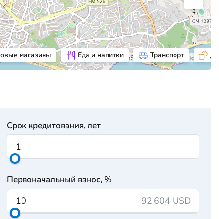
товые магазины
Еда и напитки
Транспорт
До
©
OpenStreetMap
contributors
Срок кредитования, лет
Первоначальный взнос, %
92,604 USD