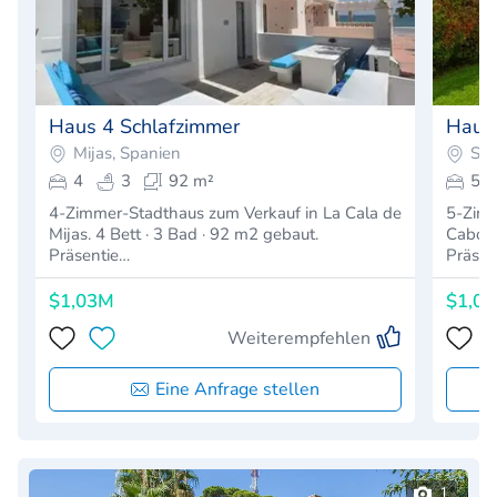
Haus 4 Schlafzimmer
Haus 
Mijas, Spanien
Spa
4
3
92 m²
5
4-Zimmer-Stadthaus zum Verkauf in La Cala de
5-Zimm
Mijas. 4 Bett · 3 Bad · 92 m2 gebaut.
Cabopi
Präsentie…
Präse
$1,03M
$1,0
Weiterempfehlen
Eine Anfrage stellen
1