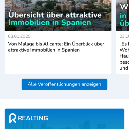
03.01.2025
23.1
Von Malaga bis Alicante: Ein Überblick über
„Es 
attraktive Immobilien in Spanien
Woh
Hau
bes
und
Alle Veröffentlichungen anzeigen