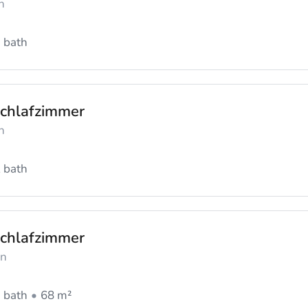
n
 bath
chlafzimmer
n
 bath
chlafzimmer
en
 bath
68 m²