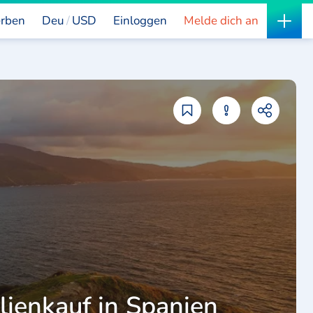
rben
Deu
USD
Einloggen
Melde dich an
lienkauf in Spanien