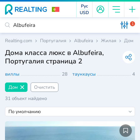
Рус
USD
1
Realting.com
Португалия
Albufeira
Жилая
Дом
Дома класса люкс в Albufeira,
Португалия страница 2
виллы
28
таунхаусы
4
Дом
Очистить
31 объект найдено