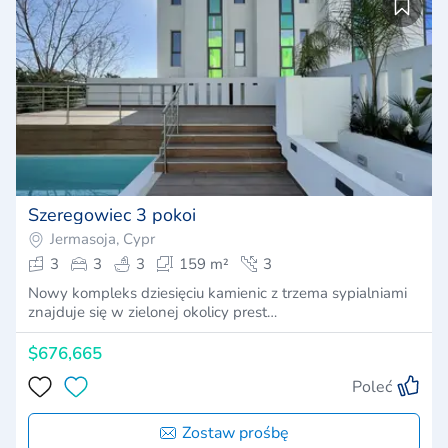
Szeregowiec 3 pokoi
Jermasoja, Cypr
3
3
3
159 m²
3
Nowy kompleks dziesięciu kamienic z trzema sypialniami
znajduje się w zielonej okolicy prest…
$676,665
Poleć
Zostaw prośbę