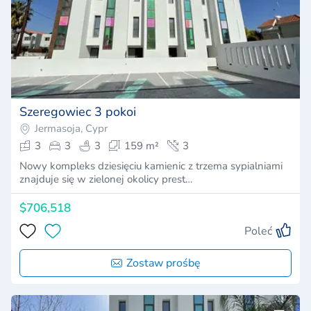
Szeregowiec 3 pokoi
Jermasoja, Cypr
3
3
3
159 m²
3
Nowy kompleks dziesięciu kamienic z trzema sypialniami
znajduje się w zielonej okolicy prest…
$706,518
Poleć
Zostaw prośbę