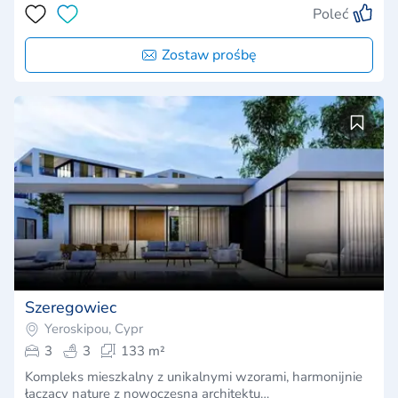
Poleć
Zostaw prośbę
Szeregowiec
Yeroskipou, Cypr
3
3
133 m²
Kompleks mieszkalny z unikalnymi wzorami, harmonijnie
łączący naturę z nowoczesną architektu…