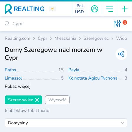
Pol
USD
1
Realting.com
Cypr
Mieszkania
Szeregowiec
Widok 
Domy Szeregowe nad morzem w
Cypr
Pafos
15
Peyia
4
Limassol
5
Koinoteta Agiou Tychona
3
Pokaż więcej
Szeregowiec
Wyczyść
6 obiektów total found