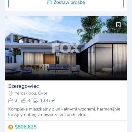
Zostaw prośbę
Szeregowiec
Yeroskipou, Cypr
3
3
133 m²
Kompleks mieszkalny z unikalnymi wzorami, harmonijnie
łączący naturę z nowoczesną architektu…
$806,625