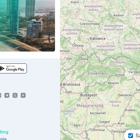
ting
S
nia