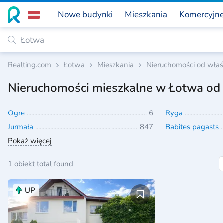
Nowe budynki
Mieszkania
Komercyjn
Realting.com
Łotwa
Mieszkania
Nieruchomości od właśc
Nieruchomości mieszkalne w Łotwa od w
Ogre
6
Ryga
Jurmała
847
Babites pagasts
Pokaż więcej
1 obiekt total found
UP