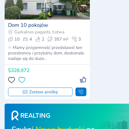
Dom 10 pokojów
Garkalnes pagasts, Łotwa
10
4
2
357 m²
3
✨ Mamy przyjemność przedstawić ten
przestronny i przytulny dom, doskonale
nadaje się do duże…
$328,972
Zostaw prośbę