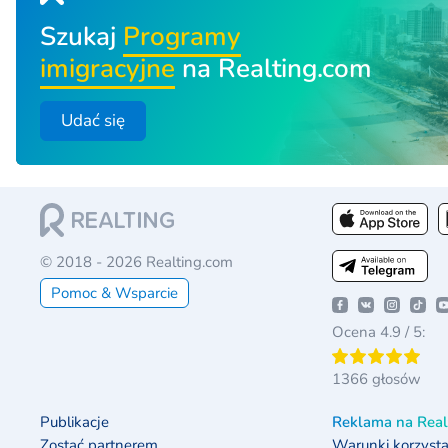
Szukaj
Programy
imigracyjne
na Realting.com
Udać się
© 2018 - 2026 Realting.com
Pomoc & Wsparcie
Ocena 4.9 / 5:
1366 głosów
Publikacje
Reklama na Real
Zostać partnerem
Warunki korzysta