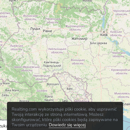
Realting.com wykorzystuje pliki cookie, aby usprawnić
Twoją interakcję ze stroną internetową. Możesz
skonfigurować, które pliki cookies będą zapisywane na
Twoim urządzeniu.
Dowiedz się więcej
zukaj podczas przesuwania mapy