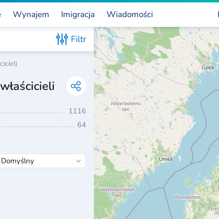
e
Wynajem
Imigracja
Wiadomości
Filtr
icieli
łaścicieli
1116
64