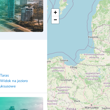
+
−
 Taras
 Widok na jezioro
uksusowe