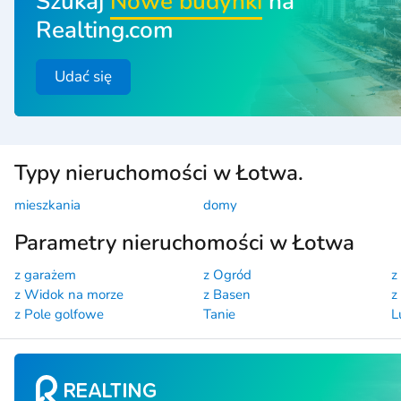
Szukaj
Nowe budynki
na
Realting.com
Udać się
Typy nieruchomości w Łotwa.
mieszkania
domy
Parametry nieruchomości w Łotwa
z garażem
z Ogród
z
z Widok na morze
z Basen
z
z Pole golfowe
Tanie
L