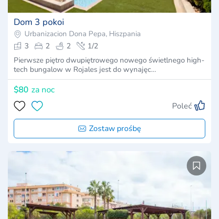
Dom 3 pokoi
Urbanizacion Dona Pepa, Hiszpania
3
2
2
1/2
Pierwsze piętro dwupiętrowego nowego świetlnego high-
tech bungalow w Rojales jest do wynajęc…
$80
za noc
Poleć
Zostaw prośbę