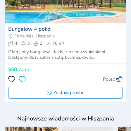
Bungalow 4 pokoi
Torrevieja, Hiszpania
4
3
2
70 m²
Oferujemy bungalow - lekki, z trzema sypialniami.
Dostępny: duży salon z sofą, kuchnia, dwie…
$68
za noc
Poleć
Zostaw prośbę
Najnowsze wiadomości w Hiszpania