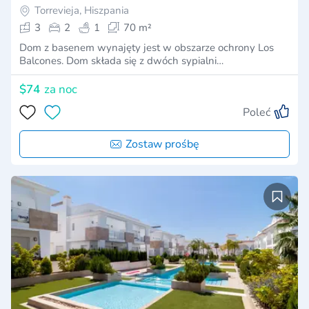
Torrevieja, Hiszpania
3
2
1
70 m²
Dom z basenem wynajęty jest w obszarze ochrony Los
Balcones. Dom składa się z dwóch sypialni…
$74
za noc
Poleć
Zostaw prośbę