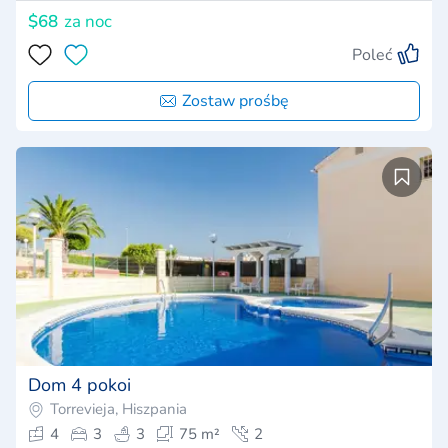
$68
za noc
Poleć
Zostaw prośbę
Dom 4 pokoi
Torrevieja, Hiszpania
4
3
3
75 m²
2