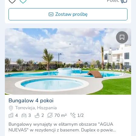
Poleć
Zostaw prośbę
Bungalow 4 pokoi
Torrevieja, Hiszpania
4
3
2
70 m²
1/2
Bungalowy wynajęty w elitarnym obszarze "AGUA
NUEVAS" w rezydencji z basenem. Duplex o powie…