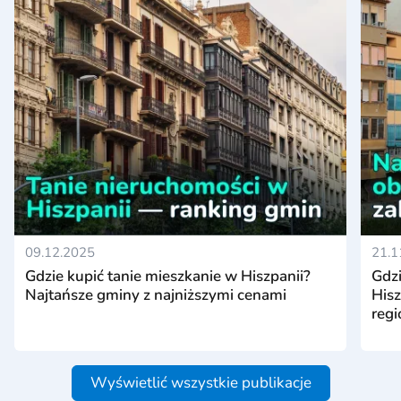
09.12.2025
21.1
Gdzie kupić tanie mieszkanie w Hiszpanii?
Gdz
Najtańsze gminy z najniższymi cenami
Hisz
reg
Wyświetlić wszystkie publikacje