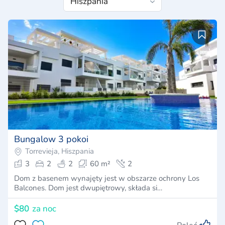
Bungalow 3 pokoi
Torrevieja, Hiszpania
3
2
2
60 m²
2
Dom z basenem wynajęty jest w obszarze ochrony Los
Balcones. Dom jest dwupiętrowy, składa si…
$80
za noc