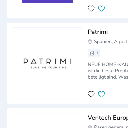
Patrimi
Spanien, Algor
1
NEUE HOME-KAUFT,
ist die beste Pro
beteiligt sind. W
einer anderen und
Ventech Euro
Paseo general 