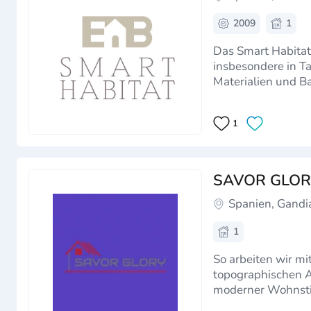
2009
1
Das Smart Habitat-
insbesondere in Tarragona, Cambril
Materialien und Bautechniken 
steuerlich und …
1
SAVOR GLORY
Spanien, Gandi
1
So arbeiten wir 
topographischen A
moderner Wohnstil,
Baumaterialien, F