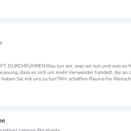
fa
 DURCHFÜHRENWas tun wir, was wir tun und was es für 
phezeiung, dass es sich um mehr Verwender handelt, die a
as haben Sie mit uns zu tun?Wir schaffen Räume für Mensch
 reale…
pe
martinez campos 6ta planta