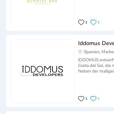
2
2
Iddomus Deve
Spanien, Marbe
IDDOMUS entwirft
Costa del Sol, di
Neben der maßges
Grundstücke mit 
1
1