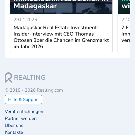
29.01.2026
22.01
Madagaskar Real Estate Investment:
7 Feh
Insider-Interview mit CEO Thomas
Immob
Ottosen über die Chancen im Grenzmarkt
verme
im Jahr 2026
© 2018 - 2026 Realting.com
Hilfe & Support
Veröffentlichungen
Partner werden
Über uns
Kontakte