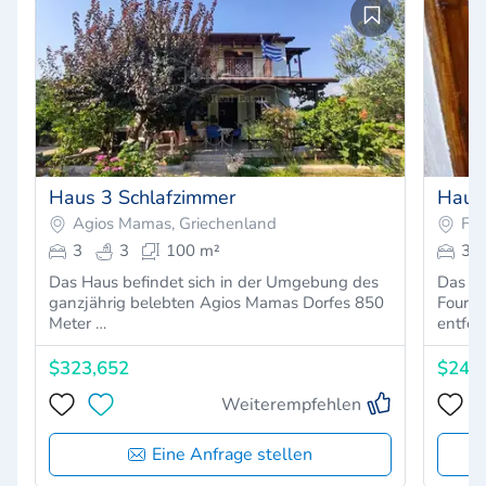
Haus 3 Schlafzimmer
Haus
Agios Mamas, Griechenland
Fou
3
3
100 m²
3
Das Haus befindet sich in der Umgebung des
Das Ha
ganzjährig belebten Agios Mamas Dorfes 850
Fourk
Meter …
entfer
$323,652
$248
Weiterempfehlen
Eine Anfrage stellen