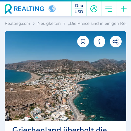
Deu
USD
Realting.com
Neuigkeiten
„Die Preise sind in einigen Reg
„Griechenland überholt die