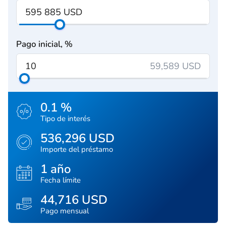
Pago inicial, %
59,589 USD
0.1 %
Tipo de interés
536,296 USD
Importe del préstamo
1 año
Fecha límite
44,716 USD
Pago mensual