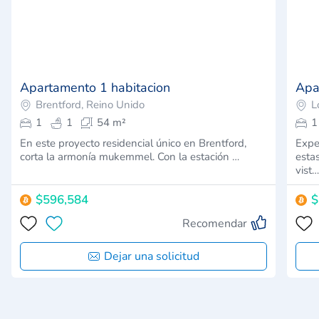
Apartamento 1 habitacion
Apa
Brentford, Reino Unido
L
1
1
54 m²
1
En este proyecto residencial único en Brentford,
Expe
corta la armonía mukemmel. Con la estación …
esta
vist
$596,584
$
Recomendar
Dejar una solicitud