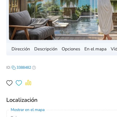
Dirección
Descripción
Opciones
En el mapa
Ví
ID:
3388482
Localización
Mostrar en el mapa