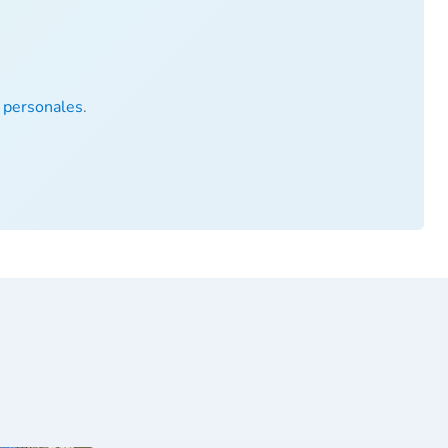
 personales
.