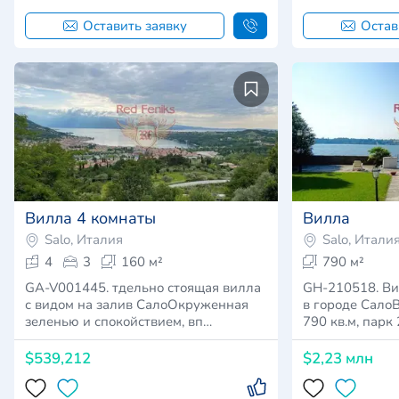
Оставить заявку
Остав
Вилла 4 комнаты
Вилла
Salo, Италия
Salo, Итали
4
3
160 м²
790 м²
GA-V001445. тдельно стоящая вилла
GH-210518. Ви
с видом на залив СалоОкруженная
в городе Сало
зеленью и спокойствием, вп…
790 кв.м, парк 
$539,212
$2,23 млн