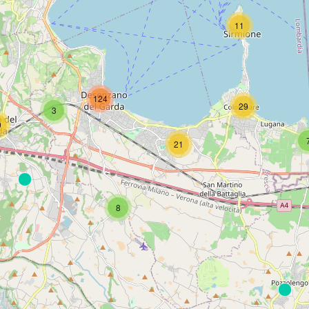
11
124
29
3
9
21
8