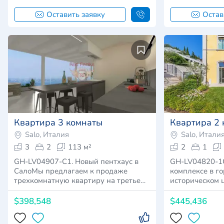
Оставить заявку
Остав
Квартира 3 комнаты
Квартира 2
Salo, Италия
Salo, Итали
3
2
113 м²
2
1
GH-LV04907-C1. Новый пентхаус в
GH-LV04820-1C
СалоМы предлагаем к продаже
комплексе в го
трехкомнатную квартиру на третье…
историческом 
$398,548
$445,436