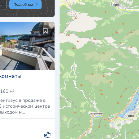
 комнаты
я
160 м²
ентхаус в продаже в
В историческом центре
 выходом н…