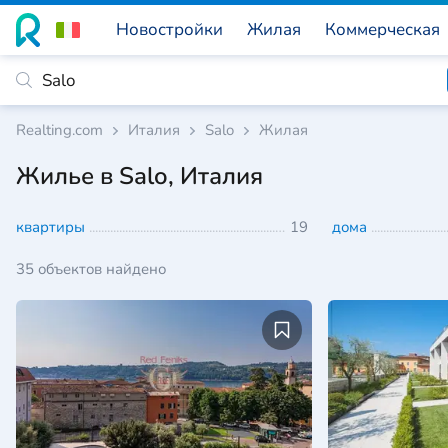
Новостройки
Жилая
Коммерческая
Realting.com
Италия
Salo
Жилая
Жилье в Salo, Италия
квартиры
19
дома
35 объектов найдено