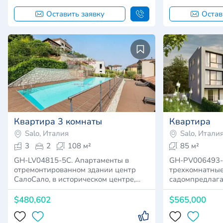
Оставить заявку
Остав
Квартира 3 комнаты
Квартира
Salo, Италия
Salo, Итали
3
2
108 м²
85 м²
GH-LV04815-5C. Апартаменты в
GH-PV006493-
отремонтированном здании центр
трехкомнатные
СалоСало, в историческом центре,…
садомпредлага
очаро…
$480,602
$565,000