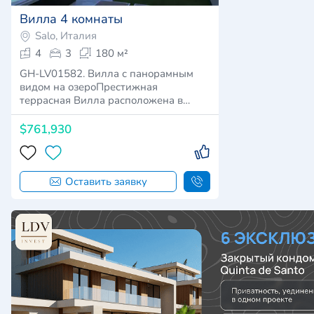
Вилла 4 комнаты
Salo, Италия
4
3
180 м²
GH-LV01582. Вилла с панорамным
видом на озероПрестижная
террасная Вилла расположена в
неболь…
$761,930
Оставить заявку