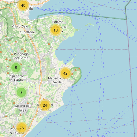
40
13
5
42
8
24
76