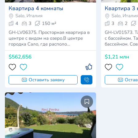
Квартира 4 комнаты
Квартира 3
Salo, Италия
Salo, Итали
4
3
150 м²
3
2
GH-LV06375. Просторная квартира в
GH-LV01573. Т
центре с видом на озеро.В центре
с бассейном. Т
городка Сало, где располо…
бассейном. Со
$562,656
$1,21 млн
Оставить заявку
Остав