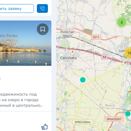
ить заявку
3
1
я
Недвижимость под
 на озеро в городе
нный в центрально…