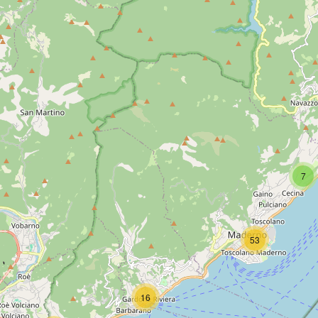
7
53
16