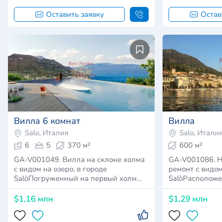
Оставить заявку
Остав
Вилла 6 комнат
Вилла
Salo, Италия
Salo, Итали
6
5
370 м²
600 м²
GA-V001049. Вилла на склоне холма
GA-V001086. 
с видом на озеро, в городе
ремонт с видом
SalòПогруженный на первый холм…
SalòРасположе
$1,16 млн
$1,29 млн