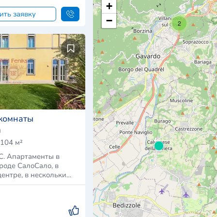
+
ить заявку
−
2
 комнаты
я
104 м²
. Апартаменты в
роде СалоСало, в
центре, в нескольки…