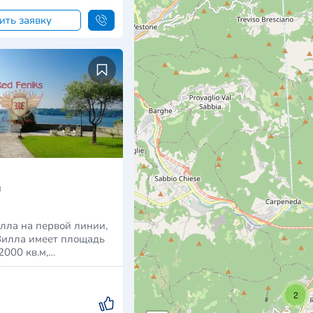
ить заявку
я
лла на первой линии,
Вилла имеет площадь
2000 кв.м,…
2