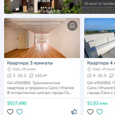
Квартира 3 комнаты
Квартира 4
Salo, Италия
Salo, Итали
3
2
132 м²
4
3
GA-V000992. Трёхкомнатная
GA-V000993. П
квартира в продаже в Сало / Италия
Сало / Италия 
В историческом центре города Са…
города Сало с
$527,490
$1,02 млн