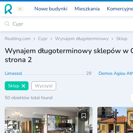
Nowe budynki
Mieszkania
Komercyjn
Realting.com
Cypr
Wynajem długoterminowy
Sklep
Wynajem długoterminowy sklepów w 
strona 2
Limassol
29
Demos Agiou At
Sklep
Wyczyść
50 obiektów total found