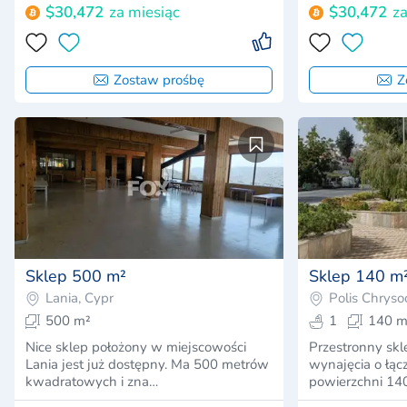
$30,472
za miesiąc
$30,472
za
Zostaw prośbę
Z
Sklep 500 m²
Sklep 140 m
Lania, Cypr
Polis Chryso
500 m²
1
140 m
Nice sklep położony w miejscowości
Przestronny skl
Lania jest już dostępny. Ma 500 metrów
wynajęcia o łą
kwadratowych i zna…
powierzchni 1