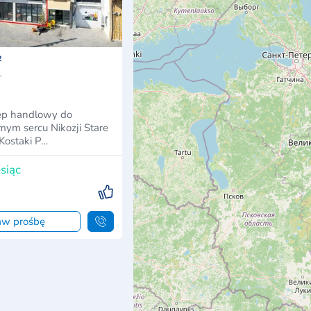
²
r
ep handlowy do
ym sercu Nikozji Stare
 Kostaki P…
siąc
aw prośbę