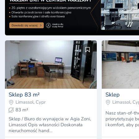
Sklep 83 m²
Sklep
Limassol, Cypr
Limassol, Cy
83 m²
Nasz stan-of-th
Sklep / Biuro do wynajęcia w Agia Zoni,
priorytetyzuje 
Limassol Opis własności Doskonała
i komfort, aby 
nieruchomość hand…