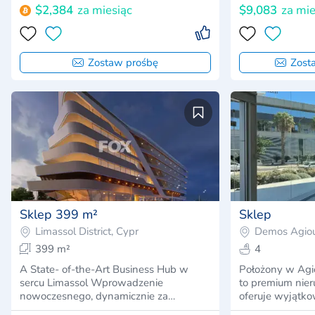
$2,384
za miesiąc
$9,083
za mie
Zostaw prośbę
Zost
Sklep 399 m²
Sklep
Limassol District, Cypr
Demos Agiou
399 m²
4
A State- of-the-Art Business Hub w
Położony w Agio
sercu Limassol Wprowadzenie
to premium nie
nowoczesnego, dynamicznie za…
oferuje wyjątk