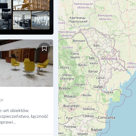
pr
e-art obiektów
bezpieczeństwo, łączność
poprawi…