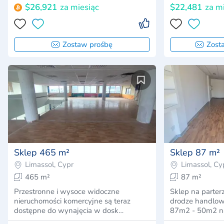
$26,921
za miesiąc
$22,481
za m
Zostaw prośbę
Zost
Sklep 465 m²
Sklep 87 m²
Limassol, Cypr
Limassol, Cy
465 m²
87 m²
Przestronne i wysoce widoczne
Sklep na parter
nieruchomości komercyjne są teraz
drodze handlow
dostępne do wynajęcia w dosk…
87m2 - 50m2 n