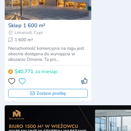
Sklep 1 600 m²
Limassol, Cypr
1 600 m²
Nieruchomość komercyjna na rogu jest
obecnie dostępna do wynajęcia w
obszarze Omonia. Ta prz…
$40,771
za miesiąc
Zostaw prośbę