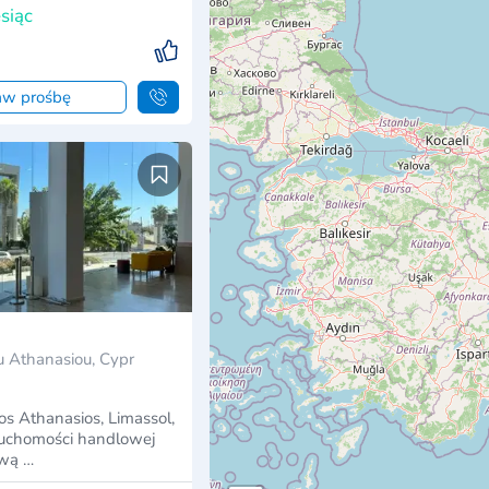
siąc
aw prośbę
 Athanasiou, Cypr
s Athanasios, Limassol,
ruchomości handlowej
ową …