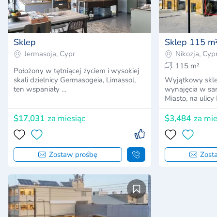
Sklep
Sklep 115 m
Jermasoja, Cypr
Nikozja, Cyp
115 m²
Położony w tętniącej życiem i wysokiej
skali dzielnicy Germasogeia, Limassol,
Wyjątkowy skl
ten wspaniały …
wynajęcia w sam
Miasto, na ulicy
$17,031
za miesiąc
$3,484
za mie
Zostaw prośbę
Zost