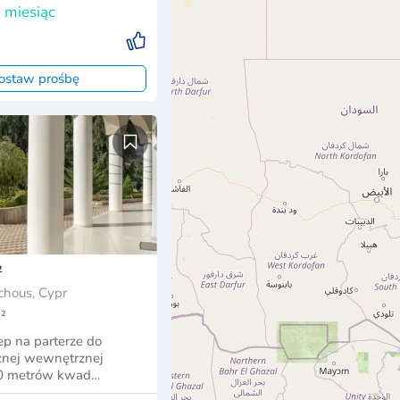
 miesiąc
ostaw prośbę
²
chous, Cypr
²
ep na parterze do
cznej wewnętrznej
40 metrów kwad…