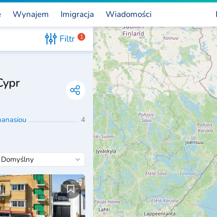
e
Wynajem
Imigracja
Wiadomości
Filtr
1
Cypr
hanasiou
4