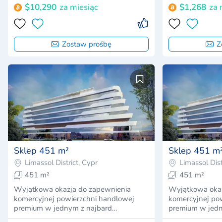
$10,290
za miesiąc
$1,268
za 
Zostaw prośbę
Z
Sklep 451 m²
Sklep 451 m
Limassol District, Cypr
Limassol Dist
451 m²
451 m²
Wyjątkowa okazja do zapewnienia
Wyjątkowa okaz
komercyjnej powierzchni handlowej
komercyjnej po
premium w jednym z najbard…
premium w jedn