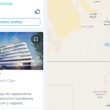
miesiąc
ostaw prośbę
²
rict, Cypr
ja do zapewnienia
wierzchni handlowej
ym z najbard…