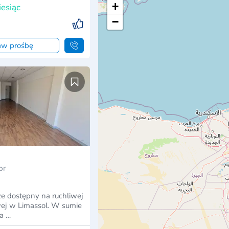
+
iesiąc
−
aw prośbę
pr
ze dostępny na ruchliwej
ej w Limassol. W sumie
a …