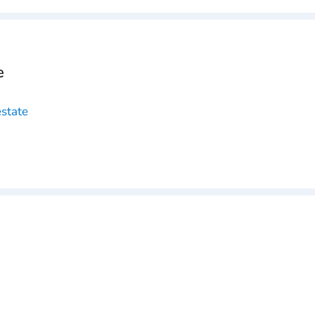
e
state