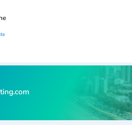
ne
ate
ting.com