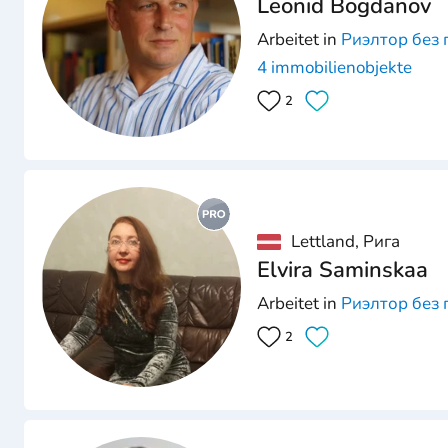
Leonid Bogdanov
Arbeitet in
Риэлтор без 
4 immobilienobjekte
2
Lettland, Рига
Elvira Saminskaa
Arbeitet in
Риэлтор без 
2