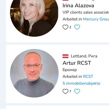
Irina Alazova
VIP clients sales associat
Arbeitet in
Mercury Grou
2
Lettland, Рига
Artur RCST
Брокер
Arbeitet in
RCST
5 immobilienobjekte
7