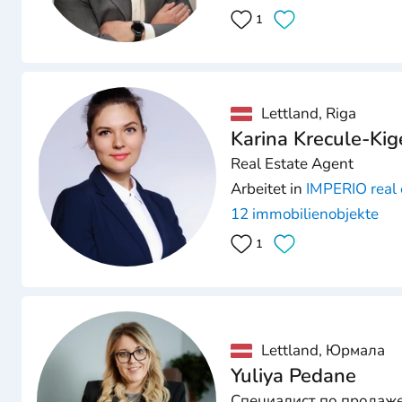
1
Lettland, Riga
Karina Krecule-Kig
Real Estate Agent
Arbeitet in
IMPERIO real 
12 immobilienobjekte
1
Lettland, Юрмала
Yuliya Pedane
Специалист по продаж