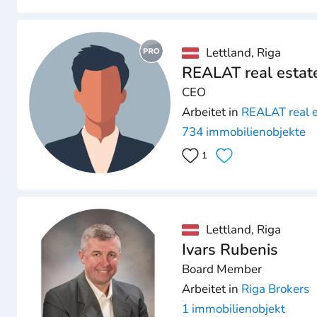
Lettland, Riga
REALAT real estat
CEO
Arbeitet in
REALAT real e
734 immobilienobjekte
1
Lettland, Riga
Ivars Rubenis
Board Member
Arbeitet in
Riga Brokers
1 immobilienobjekt