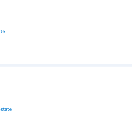
ate
state