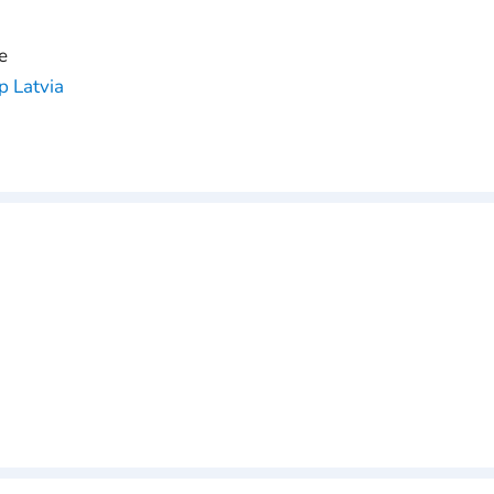
e
p Latvia