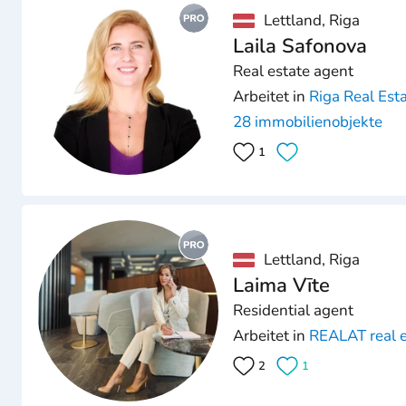
Lettland, Riga
Laila Safonova
Real estate agent
Arbeitet in
Riga Real Est
28 immobilienobjekte
1
Lettland, Riga
Laima Vīte
Residential agent
Arbeitet in
REALAT real e
2
1