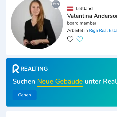
Lettland
Valentina Anderso
board member
Arbeitet in
Riga Real Est
Suchen
Neue Gebäude
unter Real
Gehen