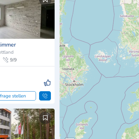
zimmer
ettland
9/9
frage stellen