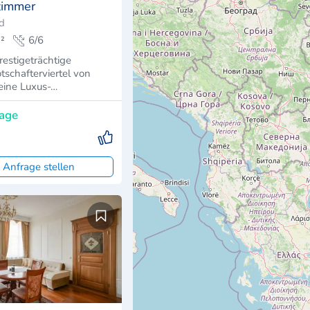
zimmer
nd
²
6/6
restigeträchtige
schafterviertel von
eine Luxus-…
rage
 Anfrage stellen