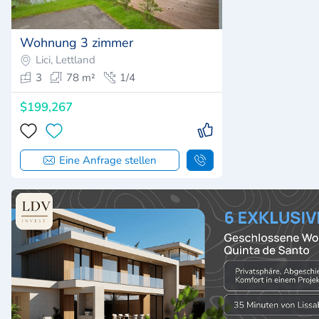
Wohnung 3 zimmer
Lici, Lettland
3
78 m²
1/4
$199,267
Eine Anfrage stellen