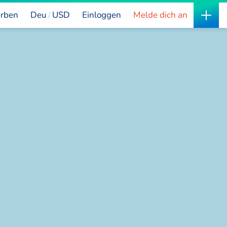
rben
Deu
USD
Einloggen
Melde dich an