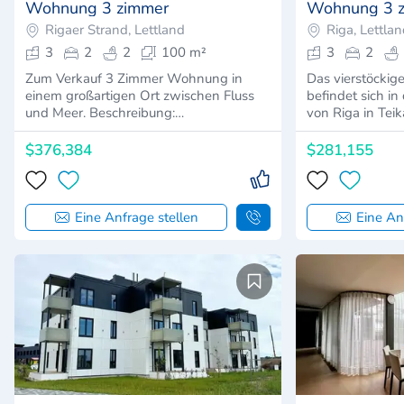
Wohnung 3 zimmer
Wohnung 3 
Rigaer Strand, Lettland
Riga, Lettla
3
2
2
100 m²
3
2
Zum Verkauf 3 Zimmer Wohnung in
Das vierstöcki
einem großartigen Ort zwischen Fluss
befindet sich i
und Meer. Beschreibung:…
von Riga in Tei
$376,384
$281,155
Eine Anfrage stellen
Eine An