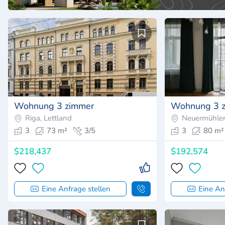
Wohnung 3 zimmer
Wohnung 3 
Riga, Lettland
Neuermühlen
3
73 m²
3/5
3
80 m²
$218,437
$192,574
Eine Anfrage stellen
Eine An