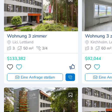
Wohnung 3 zimmer
Wohnung 3 
Lici, Lettland
Kirchholm, L
3
50 m²
3/4
3
60 m²
$133,382
$92,044
Eine Anfrage stellen
Eine An