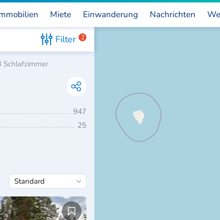
mmobilien
Miete
Einwanderung
Nachrichten
We
Filter
2
3 Schlafzimmer
947
25