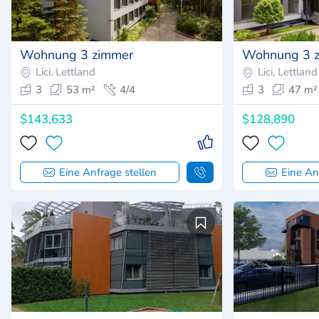
Wohnung 3 zimmer
Wohnung 3 
Lici, Lettland
Lici, Lettland
3
53 m²
4/4
3
47 m²
$143,633
$128,890
Eine Anfrage stellen
Eine An