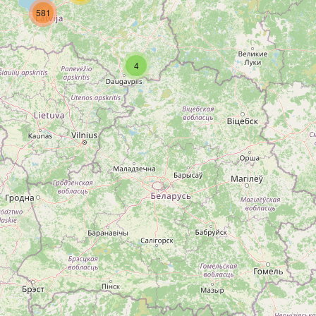
581
4