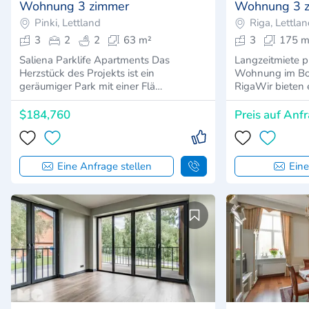
Wohnung 3 zimmer
Wohnung 3 
Pinki, Lettland
Riga, Lettla
3
2
2
63 m²
3
175 m
Saliena Parklife Apartments Das
Langzeitmiete p
Herzstück des Projekts ist ein
Wohnung im Bot
geräumiger Park mit einer Flä…
RigaWir bieten 
$184,760
Preis auf Anf
Eine Anfrage stellen
Eine