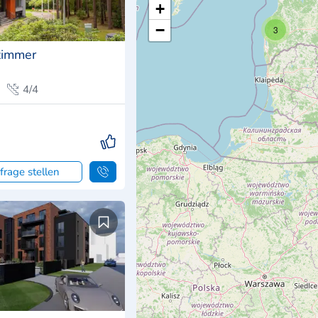
+
−
3
zimmer
4/4
frage stellen