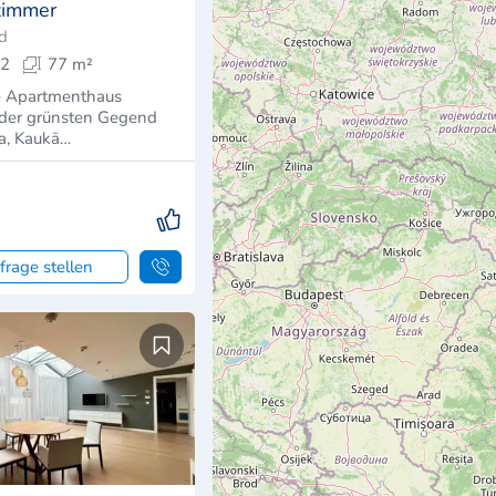
zimmer
nd
2
77 m²
ge Apartmenthaus
n der grünsten Gegend
ka, Kaukā…
frage stellen