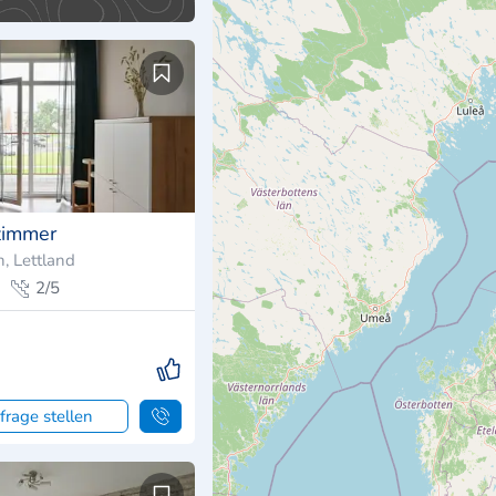
zimmer
, Lettland
2/5
frage stellen