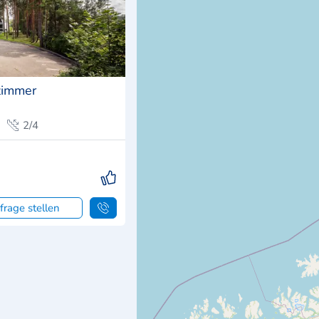
zimmer
2/4
frage stellen