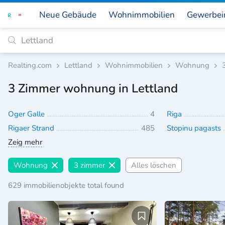
Neue Gebäude
Wohnimmobilien
Gewerbei
Realting.com
Lettland
Wohnimmobilien
Wohnung
3 Zimmer wohnung in Lettland
Oger Galle
4
Riga
Rigaer Strand
485
Stopinu pagasts
Zeig mehr
Wohnung
3 zimmer
Alles löschen
629 immobilienobjekte total found