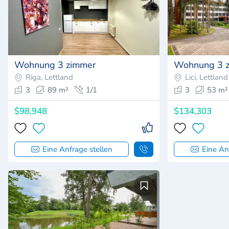
Wohnung 3 zimmer
Wohnung 3 
Riga, Lettland
Lici, Lettland
3
89 m²
1/1
3
53 m²
$98,948
$134,303
Eine Anfrage stellen
Eine An