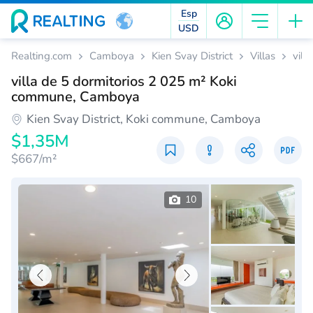
Esp
USD
Realting.com
Camboya
Kien Svay District
Villas
vill
villa de 5 dormitorios 2 025 m² Koki
commune, Camboya
Kien Svay District, Koki commune, Camboya
$1,35M
$667/m²
10