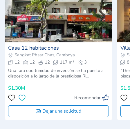
Casa 12 habitaciones
Vill
Sangkat Phsar Chas, Camboya
S
12
12
12
117 m²
3
8
Una rara oportunidad de inversión se ha puesto a
"The
disposición a lo largo de la prestigiosa Ri…
piso
$1,30M
$1,
Recomendar
Dejar una solicitud