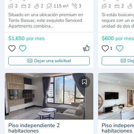
2
2
2
115 m²
3
2
2
Situado en una ubicación premium en
Si estás busca
Tonle Bassac, este exquisito Serviced
seguro con un e
Apartments combina…
unidad de dos 
$1,650
por mes
$600
por mes
1
Dejar una solicitud
Dej
Piso independiente 2
Piso indepen
habitaciones
habitaciones