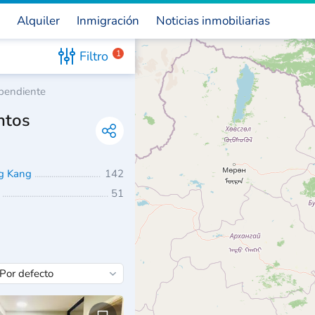
Alquiler
Inmigración
Noticias inmobiliarias
Filtro
1
ependiente
ntos
g Kang
142
h
51