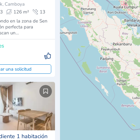
ok, Camboya
3
126 m²
13
ondo en la zona de Sen
ón perfecta para
uscan un…
es
ar una solicitud
diente 1 habitación