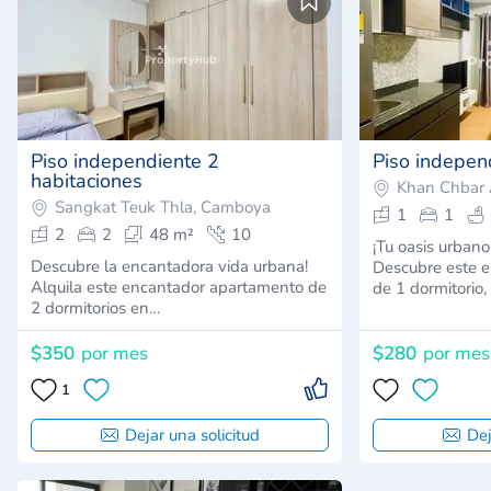
Piso independiente 2
Piso indepen
habitaciones
Khan Chbar
Sangkat Teuk Thla, Camboya
1
1
2
2
48 m²
10
¡Tu oasis urbano
Descubre la encantadora vida urbana!
Descubre este 
Alquila este encantador apartamento de
de 1 dormitorio,
2 dormitorios en…
$350
por mes
$280
por mes
1
Dejar una solicitud
Dej