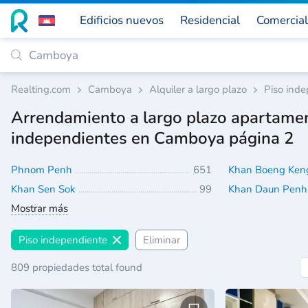
Edificios nuevos
Residencial
Comercial
Realting.com
Camboya
Alquiler a largo plazo
Piso ind
Arrendamiento a largo plazo apartame
independientes en Camboya página 2
Phnom Penh
651
Khan Boeng Ken
Khan Sen Sok
99
Khan Daun Pen
Mostrar más
Piso independiente
Eliminar
809 propiedades total found