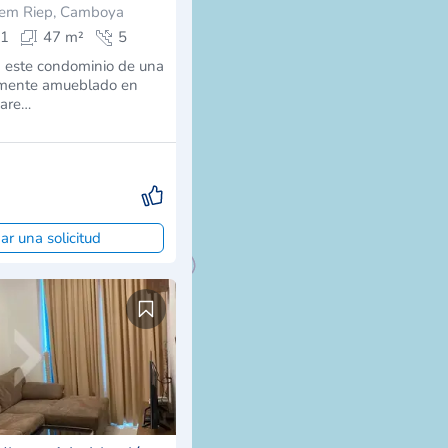
iem Riep, Camboya
1
47 m²
5
n este condominio de una
almente amueblado en
uare…
ar una solicitud