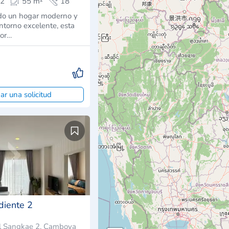
2
55 m²
18
ndo un hogar moderno y
ntorno excelente, esta
dor…
ar una solicitud
diente 2
l Sangkae 2, Camboya