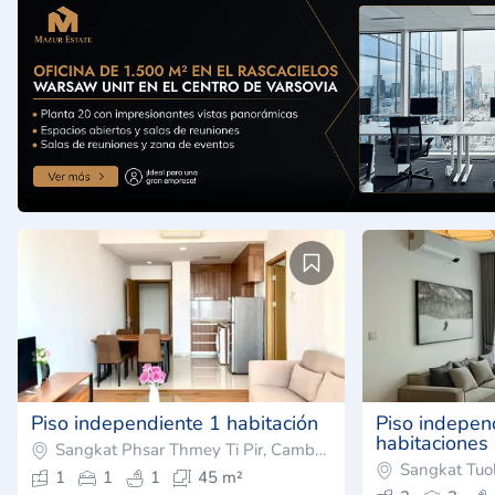
Piso independiente 1 habitación
Piso indepen
habitaciones
Sangkat Phsar Thmey Ti Pir, Camboya
Sangkat Tuo
1
1
1
45 m²