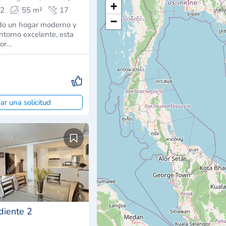
+
2
55 m²
17
−
ndo un hogar moderno y
ntorno excelente, esta
dor…
ar una solicitud
diente 2