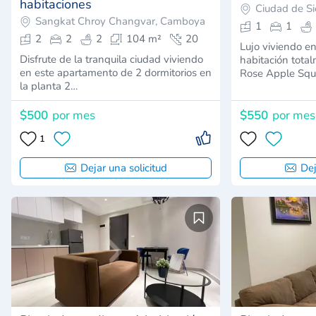
habitaciones
Ciudad de S
Sangkat Chroy Changvar, Camboya
1
1
2
2
2
104 m²
20
Lujo viviendo e
Disfrute de la tranquila ciudad viviendo
habitación tot
en este apartamento de 2 dormitorios en
Rose Apple Sq
la planta 2…
$500
por mes
$550
por mes
1
Dejar una solicitud
Dej