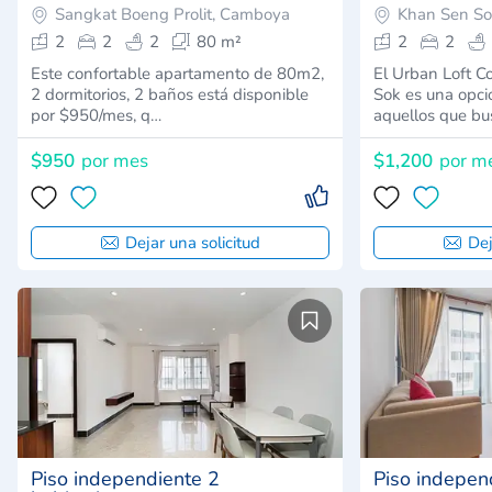
Sangkat Boeng Prolit, Camboya
Khan Sen S
2
2
2
80 m²
2
2
Este confortable apartamento de 80m2,
El Urban Loft C
2 dormitorios, 2 baños está disponible
Sok es una opci
por $950/mes, q…
aquellos que b
$950
por mes
$1,200
por m
Dejar una solicitud
Dej
Piso independiente 2
Piso indepen