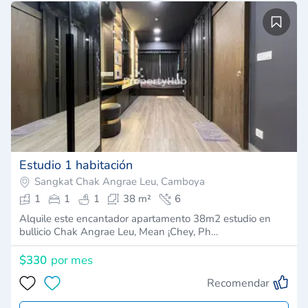
Estudio 1 habitación
Sangkat Chak Angrae Leu, Camboya
1
1
1
38 m²
6
Alquile este encantador apartamento 38m2 estudio en
bullicio Chak Angrae Leu, Mean ¡Chey, Ph…
$330
por mes
Recomendar