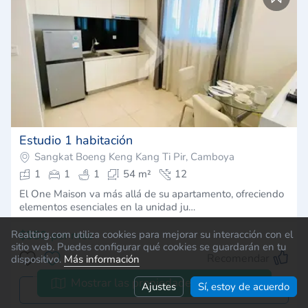
Estudio 1 habitación
Sangkat Boeng Keng Kang Ti Pir, Camboya
1
1
1
54 m²
12
El One Maison va más allá de su apartamento, ofreciendo
elementos esenciales en la unidad ju…
Realting.com utiliza cookies para mejorar su interacción con el
$550
por mes
sitio web. Puedes configurar qué cookies se guardarán en tu
Recomendar
dispositivo.
Más información
Mostrar las propiedades en el mapa
Ajustes
Sí, estoy de acuerdo
Dejar una solicitud