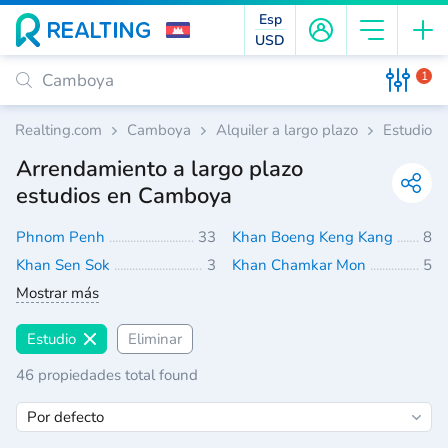
Esp
USD
1
Realting.com
Camboya
Alquiler a largo plazo
Estudio
Arrendamiento a largo plazo
estudios en Camboya
Phnom Penh
33
Khan Boeng Keng Kang
8
Khan Sen Sok
3
Khan Chamkar Mon
5
Mostrar más
Estudio
Eliminar
46 propiedades total found