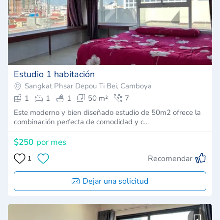
Estudio 1 habitación
Sangkat Phsar Depou Ti Bei, Camboya
1
1
1
50 m²
7
Este moderno y bien diseñado estudio de 50m2 ofrece la
combinación perfecta de comodidad y c…
$250
por mes
Recomendar
1
Dejar una solicitud