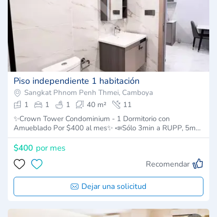
Piso independiente 1 habitación
Sangkat Phnom Penh Thmei, Camboya
1
1
1
40 m²
11
✨Crown Tower Condominium - 1 Dormitorio con
Amueblado Por $400 al mes✨ 📣Sólo 3min a RUPP, 5m…
$400
por mes
Recomendar
Dejar una solicitud