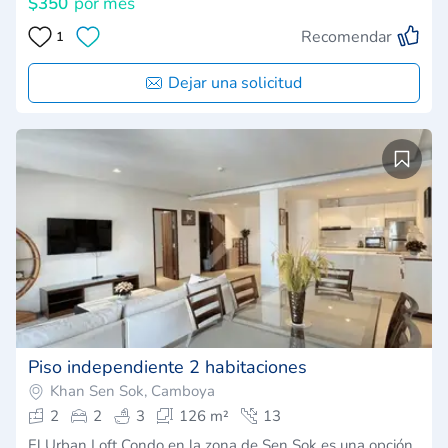
$350
por mes
Recomendar
1
Dejar una solicitud
Piso independiente 2 habitaciones
Khan Sen Sok, Camboya
2
2
3
126 m²
13
El Urban Loft Condo en la zona de Sen Sok es una opción