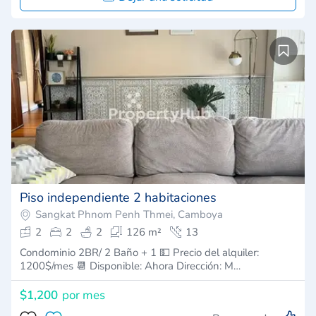
Piso independiente 2 habitaciones
Sangkat Phnom Penh Thmei, Camboya
2
2
2
126 m²
13
Condominio 2BR/ 2 Baño + 1 💵 Precio del alquiler:
1200$/mes 📆 Disponible: Ahora Dirección: M…
$1,200
por mes