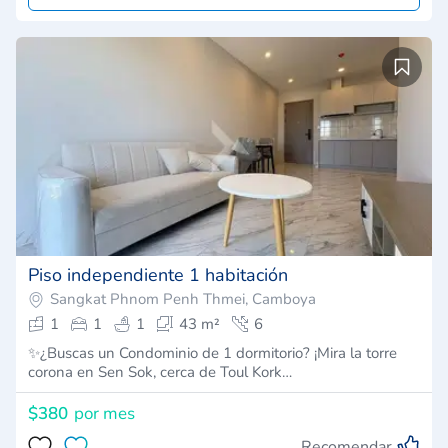
Piso independiente 1 habitación
Sangkat Phnom Penh Thmei, Camboya
1
1
1
43 m²
6
✨¿Buscas un Condominio de 1 dormitorio? ¡Mira la torre
corona en Sen Sok, cerca de Toul Kork…
$380
por mes
Recomendar