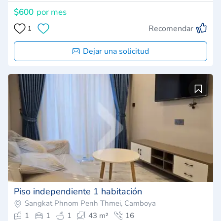
$600
por mes
Recomendar
1
Dejar una solicitud
Piso independiente 1 habitación
Sangkat Phnom Penh Thmei, Camboya
1
1
1
43 m²
16