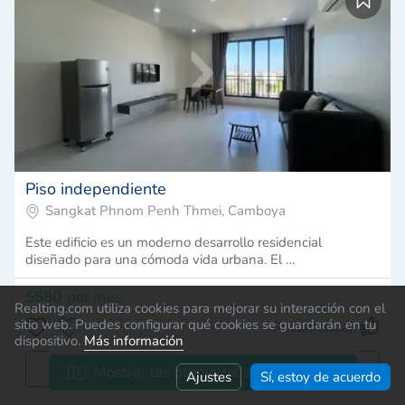
Piso independiente
Sangkat Phnom Penh Thmei, Camboya
Este edificio es un moderno desarrollo residencial
diseñado para una cómoda vida urbana. El …
$580
por mes
Realting.com utiliza cookies para mejorar su interacción con el
sitio web. Puedes configurar qué cookies se guardarán en tu
Recomendar
dispositivo.
Más información
Dejar una solicitud
Mostrar las propiedades en el mapa
Ajustes
Sí, estoy de acuerdo