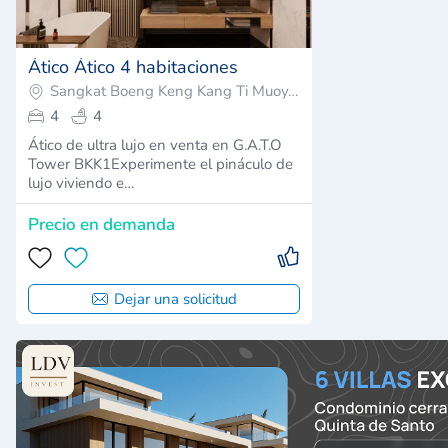
Ático Ático 4 habitaciones
Sangkat Boeng Keng Kang Ti Muoy, Camboya
4
4
Ático de ultra lujo en venta en G.A.T.O
Tower BKK1Experimente el pináculo de
lujo viviendo e…
Precio en demanda
Dejar una solicitud