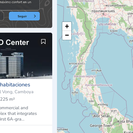
+
−
 habitaciones
l Vong, Camboya
225 m²
 commercial and
lex that integrates
irst 6A-gra…