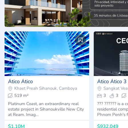
Ático Ático
Ático Ático 3
Khaet Preah Sihanouk, Camboya
Sangkat Vea
519 m²
3
3
Platinum Coast, an extraordinary real
??? ?????? is a
estate project in Sihanoukville New City
residential comp
at Ream. Imag…
Phnom Penh's f
$1,10M
$932,049