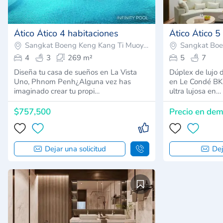
Ático Ático 4 habitaciones
Ático Ático 5
Sangkat Boeng Keng Kang Ti Muoy, Camboya
4
3
269 m²
5
7
Diseña tu casa de sueños en La Vista
Dúplex de lujo 
Uno, Phnom Penh¿Alguna vez has
en Le Condé BK
imaginado crear tu propi…
ultra lujosa en…
$757,500
Precio en de
Dejar una solicitud
Dej