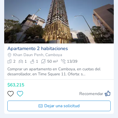
Apartamento 2 habitaciones
Khan Daun Penh, Camboya
2
1
1
50 m²
13/39
Comprar un apartamento en Camboya, en cuotas del
desarrollador, en Time Square 11. Oferta: s…
$63,215
Recomendar
Dejar una solicitud