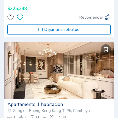
$325,248
Recomendar
Dejar una solicitud
Apartamento 1 habitacion
Sangkat Boeng Keng Kang Ti Pir, Camboya
1
1
60 m²
17/39