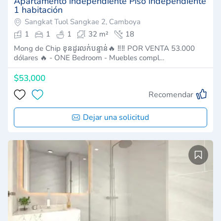
Apartamento independiente Piso independiente
1 habitación
Sangkat Tuol Sangkae 2, Camboya
1
1
1
32 m²
18
Mong de Chip ខុនដូរលក់បន្ទាន់🔥 ‼️‼️ POR VENTA 53.000
dólares 🔥 - ONE Bedroom - Muebles compl…
$53,000
Recomendar
Dejar una solicitud