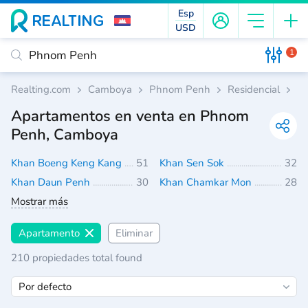
Esp
USD
1
Realting.com
Camboya
Phnom Penh
Residencial
A
Apartamentos en venta en Phnom
Penh, Camboya
Khan Boeng Keng Kang
51
Khan Sen Sok
32
Khan Daun Penh
30
Khan Chamkar Mon
28
Mostrar más
Apartamento
Eliminar
210 propiedades total found