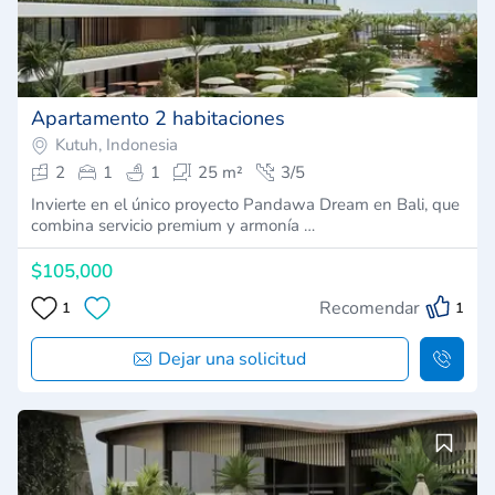
Apartamento 2 habitaciones
Kutuh, Indonesia
2
1
1
25 m²
3/5
Invierte en el único proyecto Pandawa Dream en Bali, que
combina servicio premium y armonía …
$105,000
Recomendar
1
1
Dejar una solicitud