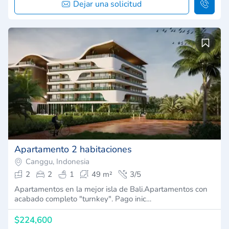
Dejar una solicitud
Apartamento 2 habitaciones
Canggu, Indonesia
2
2
1
49 m²
3/5
Apartamentos en la mejor isla de Bali.Apartamentos con
acabado completo "turnkey". Pago inic…
$224,600