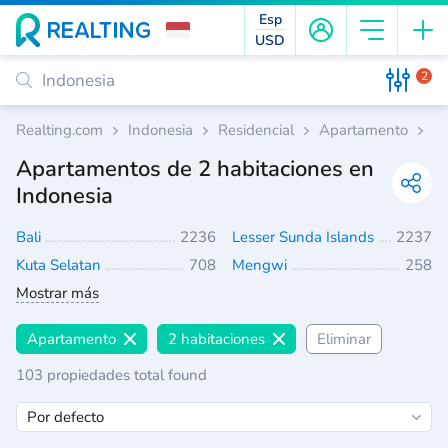
Esp
USD
2
Realting.com
Indonesia
Residencial
Apartamento
2 
Apartamentos de 2 habitaciones en
Indonesia
Bali
2236
Lesser Sunda Islands
2237
Kuta Selatan
708
Mengwi
258
Mostrar más
Apartamento
2 habitaciones
Eliminar
103 propiedades total found