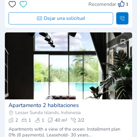
Recomendar
1
Dejar una solicitud
Apartamento 2 habitaciones
Lesser Sunda Islands, Indonesia
2
1
1
40 m²
2/2
Apartments with a view of the ocean. Installment plan
0% (6 payments). Leasehold- 30 years…