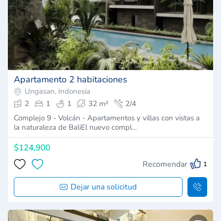
Apartamento 2 habitaciones
Ungasan, Indonesia
2
1
1
32 m²
2/4
Complejo 9 - Volcán - Apartamentos y villas con vistas a
la naturaleza de BaliEl nuevo compl…
$124,900
Recomendar
1
Dejar una solicitud