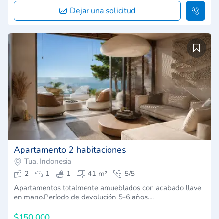
Dejar una solicitud
Apartamento 2 habitaciones
Tua, Indonesia
2
1
1
41 m²
5/5
Apartamentos totalmente amueblados con acabado llave
en mano.Período de devolución 5-6 años.…
$150,000