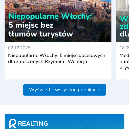
02.12.2025
18.0
Niepopularne Włochy: 5 miejsc docelowych
Med
dla zmęczonych Rzymem i Wenecją
nume
pry
Wyświetlić wszystkie publikacje