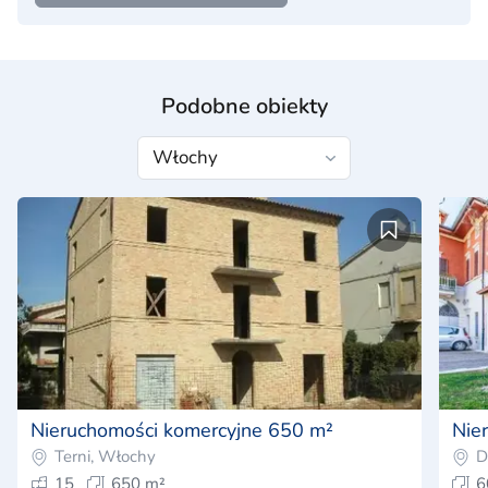
Podobne obiekty
Nieruchomości komercyjne 650 m²
Nie
Terni, Włochy
D
15
650 m²
6