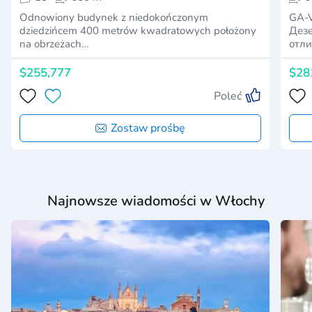
Odnowiony budynek z niedokończonym
GA-V
dziedzińcem 400 metrów kwadratowych położony
Дез
na obrzeżach…
отли
$255,777
$28
Poleć
Zostaw prośbę
Najnowsze wiadomości w Włochy