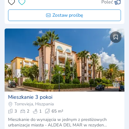
Poleć
Zostaw prośbę
Mieszkanie 3 pokoi
Torrevieja, Hiszpania
3
2
1
65 m²
Mieszkanie do wynajęcia w jednym z prestiżowych
urbanizacje miasta - ALDEA DEL MAR w rezyden…