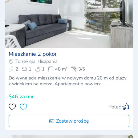
Mieszkanie 2 pokoi
Torrevieja, Hiszpania
2
1
1
48 m²
3/5
Do wynajęcia mieszkanie w nowym domu 20 m od plaży
z widokiem na morze. Apartament o powierz…
$46
za noc
Poleć
Zostaw prośbę