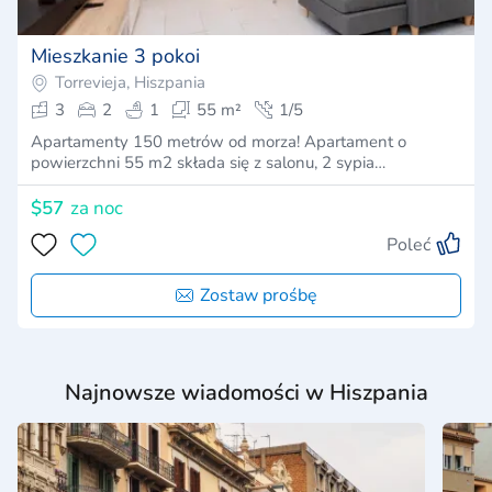
Mieszkanie 3 pokoi
Torrevieja, Hiszpania
3
2
1
55 m²
1/5
Apartamenty 150 metrów od morza! Apartament o
powierzchni 55 m2 składa się z salonu, 2 sypia…
$57
za noc
Poleć
Zostaw prośbę
Najnowsze wiadomości w Hiszpania