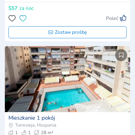
$57
za noc
Poleć
Zostaw prośbę
Mieszkanie 1 pokój
Torrevieja, Hiszpania
1
1
28 m²