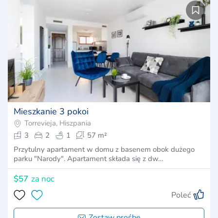
Mieszkanie 3 pokoi
Torrevieja, Hiszpania
3
2
1
57 m²
Przytulny apartament w domu z basenem obok dużego
parku "Narody". Apartament składa się z dw…
$57
za noc
Poleć
Zostaw prośbę