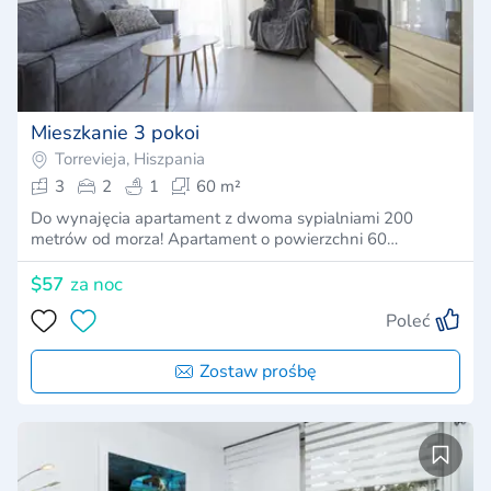
Mieszkanie 3 pokoi
Torrevieja, Hiszpania
3
2
1
60 m²
Do wynajęcia apartament z dwoma sypialniami 200
metrów od morza! Apartament o powierzchni 60…
$57
za noc
Poleć
Zostaw prośbę