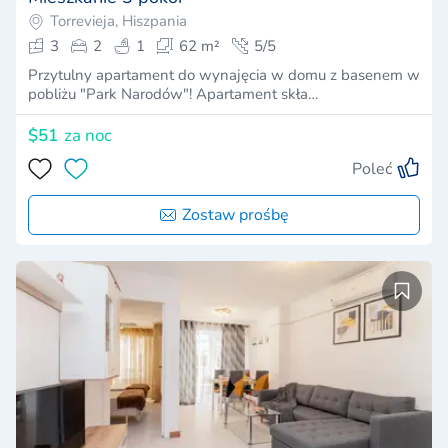
Torrevieja, Hiszpania
3
2
1
62 m²
5/5
Przytulny apartament do wynajęcia w domu z basenem w
pobliżu "Park Narodów"! Apartament skła…
$51
za noc
Poleć
Zostaw prośbę