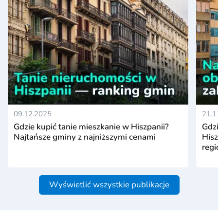
09.12.2025
21.1
Gdzie kupić tanie mieszkanie w Hiszpanii?
Gdz
Najtańsze gminy z najniższymi cenami
Hisz
reg
Wyświetlić wszystkie publikacje