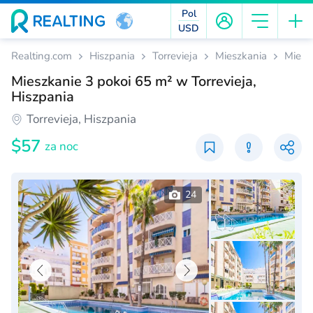
Pol
USD
Realting.com
Hiszpania
Torrevieja
Mieszkania
Miesz
Mieszkanie 3 pokoi 65 m² w Torrevieja,
Hiszpania
Torrevieja, Hiszpania
$57
za noc
24