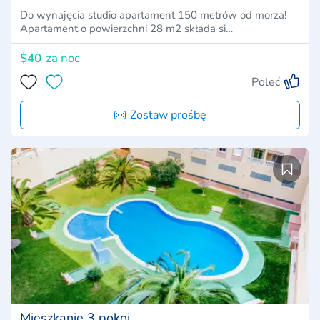
Do wynajęcia studio apartament 150 metrów od morza!
Apartament o powierzchni 28 m2 składa si…
$40
za noc
Poleć
Zostaw prośbę
Mieszkanie 3 pokoi