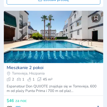
Mieszkanie 2 pokoi
Torrevieja, Hiszpania
2
1
1
45 m²
Espanatour Don QUIJOTE znajduje się w Torrevieja, 600
m od plaży Punta Prima i 700 m od plaż…
$46
za noc