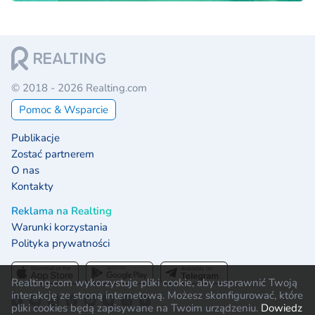
© 2018 - 2026 Realting.com
Pomoc & Wsparcie
Publikacje
Zostać partnerem
O nas
Kontakty
Reklama na Realting
Warunki korzystania
Polityka prywatności
Realting.com wykorzystuje pliki cookie, aby usprawnić Twoją
interakcję ze stroną internetową. Możesz skonfigurować, które
pliki cookies będą zapisywane na Twoim urządzeniu.
Dowiedz