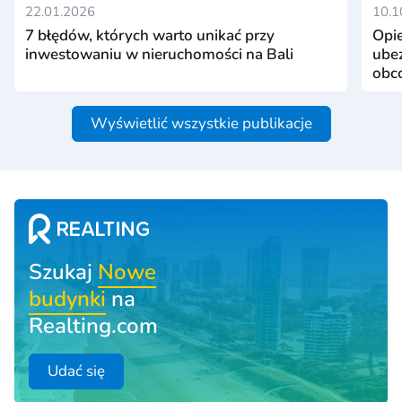
22.01.2026
10.1
7 błędów, których warto unikać przy
Opie
inwestowaniu w nieruchomości na Bali
ubez
obc
Wyświetlić wszystkie publikacje
Szukaj
Nowe
budynki
na
Realting.com
Udać się