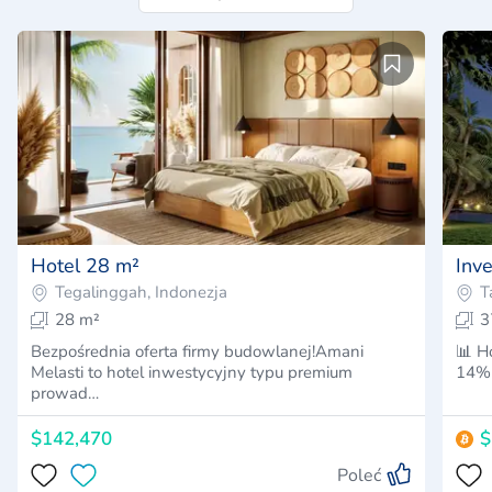
Hotel 28 m²
Tegalinggah, Indonezja
T
28 m²
3
Bezpośrednia oferta firmy budowlanej!Amani
📊 H
Melasti to hotel inwestycyjny typu premium
14% 
prowad…
$142,470
$
Poleć