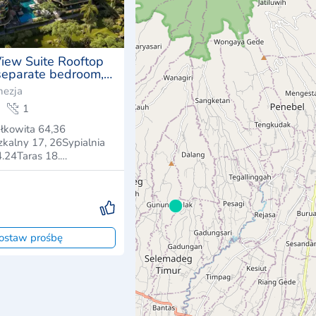
View Suite Rooftop
separate bedroom,
, sea and sunset
nezja
1
łkowita 64,36
kalny 17, 26Sypialnia
4.24Taras 18.…
ostaw prośbę