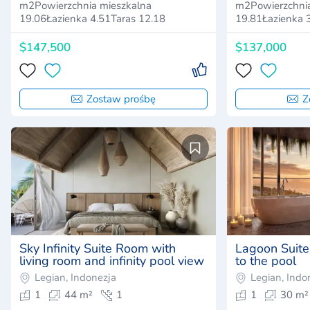
m2Powierzchnia mieszkalna
m2Powierzchnia
19.06Łazienka 4.51Taras 12.18
19.81Łazienka 
$147,500
$137,000
Zostaw prośbę
Z
Sky Infinity Suite Room with
Lagoon Suite
living room and infinity pool view
to the pool
Legian, Indonezja
Legian, Indo
1
44 m²
1
1
30 m²