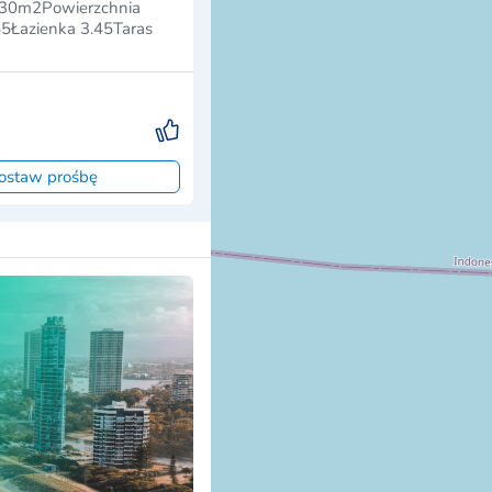
 30m2Powierzchnia
55Łazienka 3.45Taras
ostaw prośbę