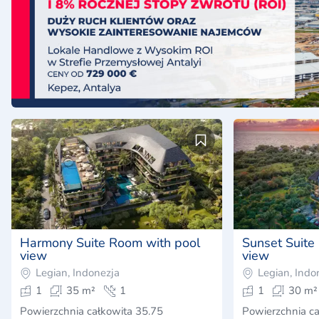
Harmony Suite Room with pool
Sunset Suite
view
view
Legian, Indonezja
Legian, Indo
1
35 m²
1
1
30 m²
Powierzchnia całkowita 35.75
Powierzchnia ca