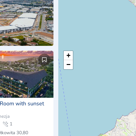
+
−
 Room with sunset
nezja
1
łkowita 30,80