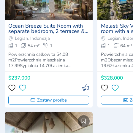
Ocean Breeze Suite Room with
Melasti Sky 
separate bedroom, 2 terraces &
room with a 
sea views
two terraces
Legian, Indonezja
Legian, Indo
views
1
54 m²
1
1
64 m²
Powierzchnia całkowita 54,08
Powierzchnia ca
m2Powierzchnia mieszkalna
m2Obszar miesz
17.99Sypialnia 14.70Łazienka
19.62Łazienka 
7.29Tara…
$237,000
$328,000
Zostaw prośbę
Z