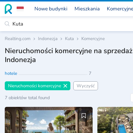
Nowe budynki
Mieszkania
Komercyjn
Realting.com
Indonezja
Kuta
Komercyjne
Nieruchomości komercyjne na sprzedaż
Indonezja
hotele
7
Nieruchomości komercyjne
Wyczyść
7 obiektów total found