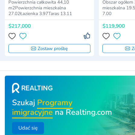
Powierzchnia całkowita 44,10
Obszar ogółem
m2Powierzchnia mieszkalna
mieszkalna 19.
27.02Łazienka 3.97Taras 13.11
7.00
$217,000
$119,900
Zostaw prośbę
Z
Szukaj
Programy
imigracyjne
na Realting.com
Udać się