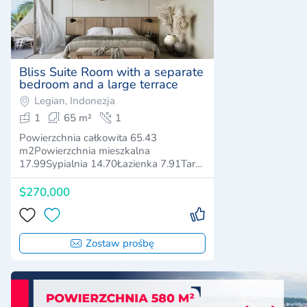
Bliss Suite Room with a separate
bedroom and a large terrace
Legian, Indonezja
1
65 m²
1
Powierzchnia całkowita 65.43
m2Powierzchnia mieszkalna
17.99Sypialnia 14.70Łazienka 7.91Taras
25.45
$270,000
Zostaw prośbę