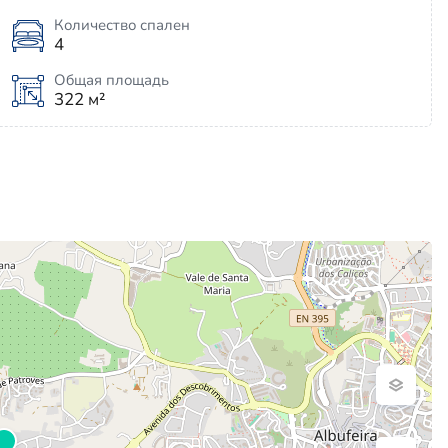
Количество спален
4
Общая площадь
322 м²