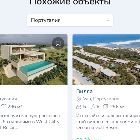
Похожие объекты
Вилла
тугалия
Vau, Португалия
296 м²
5
6
296 м²
исключительную роскошь в
Испытайте исключительную
с 5 спальнями в West Cliffs
этой вилле с 5 спальнями в W
f Resor…
Ocean и Golf Resor…