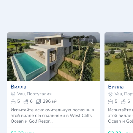
Вилла
Вилла
Vau, Португалия
Vau, Пор
5
6
296 м²
5
6
Испытайте исключительную роскошь в
Испытайте 
этой вилле с 5 спальнями в West Cliffs
этой вилле 
Ocean и Golf Resor…
Ocean и Gol