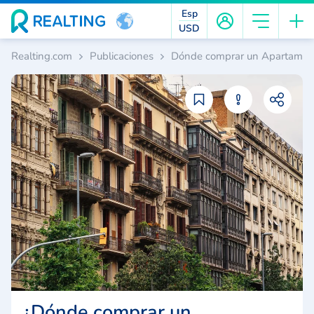
Esp
USD
Realting.com
Publicaciones
Dónde comprar un Apartamento 
¿Dónde comprar un