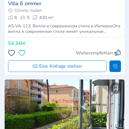
Villa 6 zimmer
Oliveto, Italien
6
5
430 m²
AS-VA-113. Вилла в современном стиле в ИмперииЭта
вилла в современном стиле имеет уникальное…
$4,34M
Weiterempfehlen
Eine Anfrage stellen