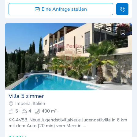
Eine Anfrage stellen
Villa 5 zimmer
Imperia, Italien
5
4
400 m²
KK-4V88. Neue JugendstilvillaNeue Jugendstilvilla in 6 km
mit dem Auto (20 min) vom Meer in …