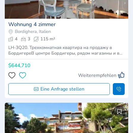
Wohnung 4 zimmer
Bordighera, Italien
4
3
115 m²
LH-3Q20. Трехкомнатная квартира на продажу в
БордигереВ центре Бордигеры, рядом магазины и в…
$644,710
Weiterempfehlen
Eine Anfrage stellen