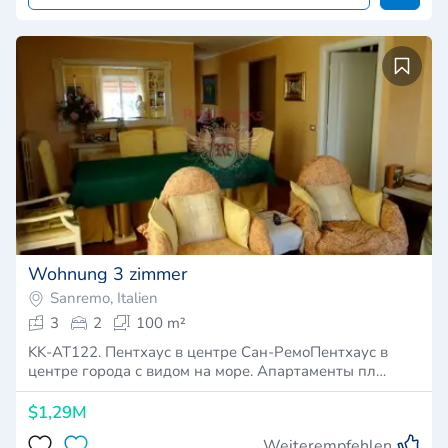
Wohnung 3 zimmer
Sanremo, Italien
3
2
100 m²
KK-AT122. Пентхаус в центре Сан-РемоПентхаус в
центре города с видом на море. Апартаменты пл…
$1,29M
Weiterempfehlen