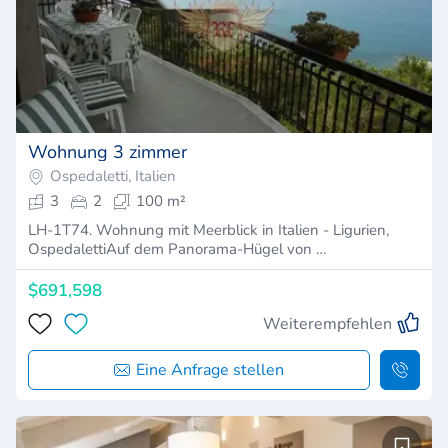
Wohnung 3 zimmer
Ospedaletti, Italien
3
2
100 m²
LH-1T74. Wohnung mit Meerblick in Italien - Ligurien,
OspedalettiAuf dem Panorama-Hügel von …
$691,598
Weiterempfehlen
Eine Anfrage stellen