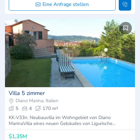
Eine Anfrage stellen
Villa 5 zimmer
Diano Marina, Italien
5
4
170 m²
KK-V33n. Neubauvilla im Wohngebiet von Diano
MarinaVilla eines neuen Gebäudes von Ligurische…
$1,35M