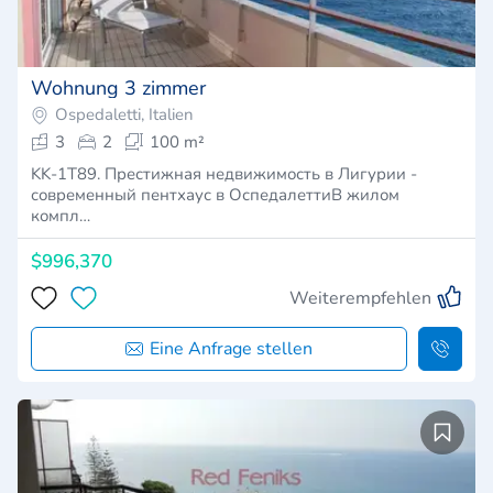
Wohnung 3 zimmer
Ospedaletti, Italien
3
2
100 m²
KK-1T89. Престижная недвижимость в Лигурии -
современный пентхаус в ОспедалеттиВ жилом
компл…
$996,370
Weiterempfehlen
Eine Anfrage stellen