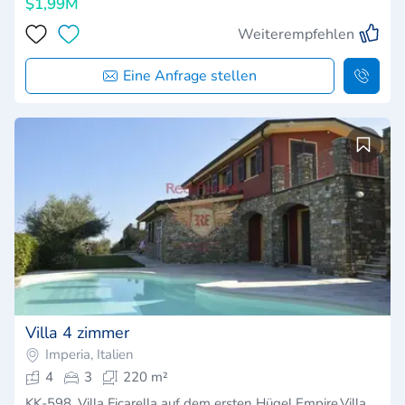
$1,99M
Weiterempfehlen
Eine Anfrage stellen
Villa 4 zimmer
Imperia, Italien
4
3
220 m²
KK-598. Villa Ficarella auf dem ersten Hügel Empire.Villa