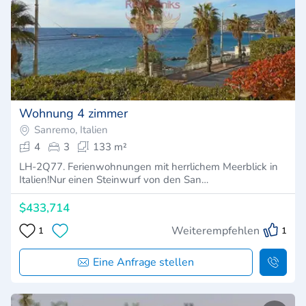
Wohnung 4 zimmer
Sanremo, Italien
4
3
133 m²
LH-2Q77. Ferienwohnungen mit herrlichem Meerblick in
Italien!Nur einen Steinwurf von den San…
$433,714
Weiterempfehlen
1
1
Eine Anfrage stellen