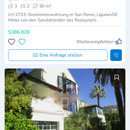
3
2
90 m²
LH-2T03. Dreizimmerwohnung in San Remo, Ligurien50
Meter von den Sandstränden des Restaurant…
$386,826
Weiterempfehlen
Eine Anfrage stellen