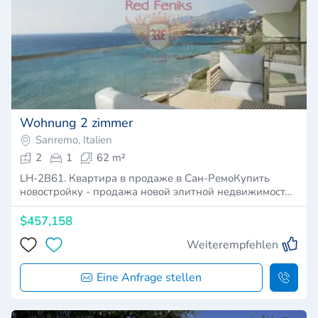
Wohnung 2 zimmer
Sanremo, Italien
2
1
62 m²
LH-2B61. Квартира в продаже в Сан-PемоКупить
новостройку - продажа новой элитной недвижимост…
$457,158
Weiterempfehlen
Eine Anfrage stellen