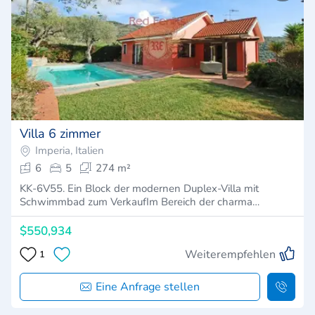
Villa 6 zimmer
Imperia, Italien
6
5
274 m²
KK-6V55. Ein Block der modernen Duplex-Villa mit
Schwimmbad zum VerkaufIm Bereich der charma…
$550,934
Weiterempfehlen
1
Eine Anfrage stellen