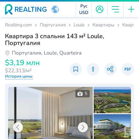
Рус
USD
Realting.com
Португалия
Loule
Квартиры
Квартир
Квартира 3 спальни 143 м² Loule,
Португалия
Португалия, Loule, Quarteira
$3,19 млн
$22,313/м²
История цены
5