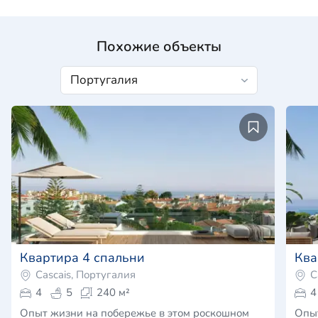
Похожие объекты
Квартира 4 спальни
Ква
Cascais, Португалия
C
4
5
240 м²
4
Опыт жизни на побережье в этом роскошном
Опыт