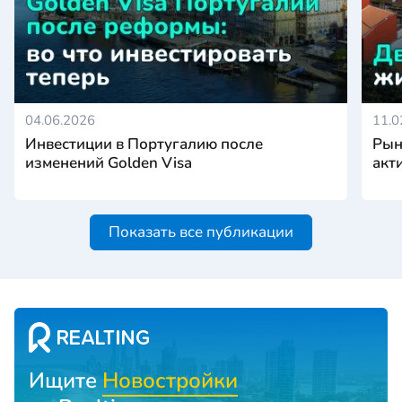
04.06.2026
11.0
Инвестиции в Португалию после
Рын
изменений Golden Visa
акт
Показать все публикации
Ищите
Новостройки