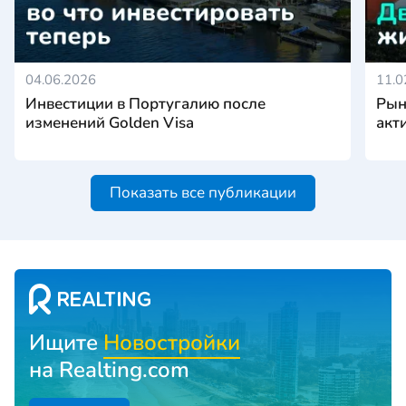
04.06.2026
11.0
Инвестиции в Португалию после
Рын
изменений Golden Visa
акт
Показать все публикации
Ищите
Новостройки
на Realting.com