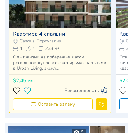
Квартира 4 спальни
Квар
Cascais, Португалия
Cas
4
4
233 м²
3
Опыт жизни на побережье в этом
Откро
роскошном дуплексе с четырьмя спальнями
живущ
в Urban Living, экскл…
кварт
$2,45 млн
$2,00
Рекомендовать
Оставить заявку
5