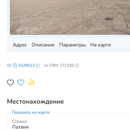
Адрес
Описание
Параметры
На карте
ID:
3329513
In CRM: 171155
Местонахождение
Показать на карте
Страна
Латвия