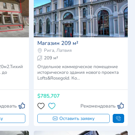
Магазин 209 м²
Рига, Латвия
209 м²
20м2.Тихий
Отдельное коммерческое помещение
. до
исторического здания нового проекта
Lofts&Rosegold. Ко…
$785,707
ндовать
Рекомендовать
ку
Оставить заявку