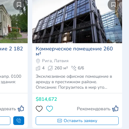
ие 2 182
Коммерческое помещение 260
м²
Рига, Латвия
4
260 м²
6/6
напр. 0100
Эксклюзивное офисное помещение в
 здания:
аренду в престижном районе.
Описание: Погрузитесь в мир уто…
$814,672
ндовать
Рекомендовать
Оставить заявку