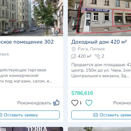
ское помещение 302
Доходный дом 420 м²
Рига, Латвия
твия
420 м²
2
Продается дом площадью 4
действующее торговое
центр, 150м до ул. Чака, 1км
для коммерческой
Центрального вокзала, Зд…
и под магазин, салон, в…
$786,616
Рекомендовать
Рекоме
1
Оставить заявку
Оставить заяв