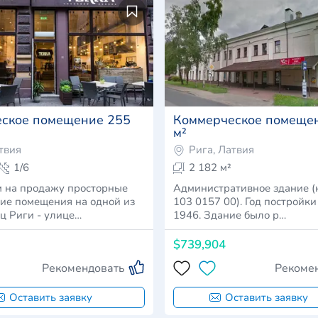
ское помещение 255
Коммерческое помещен
м²
твия
Рига, Латвия
1/6
2 182 м²
 на продажу просторные
Административное здание (
ие помещения на одной из
103 0157 00). Год постройки
ц Риги - улице…
1946. Здание было р…
$739,904
Рекомендовать
Рекоме
Оставить заявку
Оставить заявку