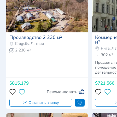
Производство 2 230 м²
Коммерче
м²
Krogsils, Латвия
Рига, Ла
2 230 м²
302 м²
Продается 
помещение 
деятельност
$815,179
$721,566
Рекомендовать
Оставить заявку