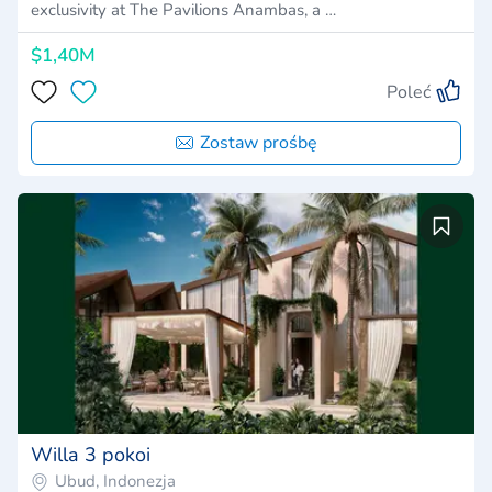
exclusivity at The Pavilions Anambas, a …
$1,40M
Poleć
Zostaw prośbę
Willa 3 pokoi
Ubud, Indonezja