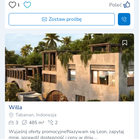
Poleć
1
Zostaw prośbę
Willa
Tabanan, Indonezja
3
485 m²
2
Wyjaśnij oferty promocyjne!Nazywam się Leon, zapytaj
mnie, sprawdź dostępność i ceny w dniu …