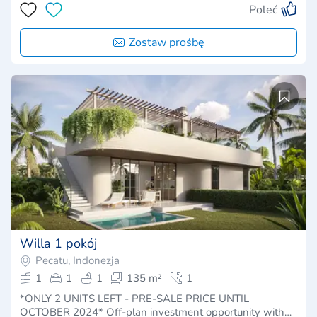
Poleć
Zostaw prośbę
Willa 1 pokój
Pecatu, Indonezja
1
1
1
135 m²
1
*ONLY 2 UNITS LEFT - PRE-SALE PRICE UNTIL
OCTOBER 2024* Off-plan investment opportunity with…