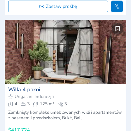
Zostaw prośbę
Willa 4 pokoi
Ungasan, Indonezja
4
3
125 m²
3
Zamknięty kompleks umeblowanych willi i apartamentów
z basenem i przedszkolem, Bukit, Bali, …
$417,724