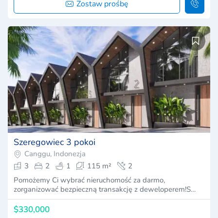
Zostaw prośbę
Szeregowiec 3 pokoi
Canggu, Indonezja
3
2
1
115 m²
2
Pomożemy Ci wybrać nieruchomość za darmo,
zorganizować bezpieczną transakcję z deweloperem!S…
$330,000