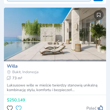
Willa
Bukit, Indonezja
73 m²
Luksusowe wille w mieście twierdzy stanowią unikalną
kombinację stylu, komfortu i bezpieczeń…
$250,149
Poleć