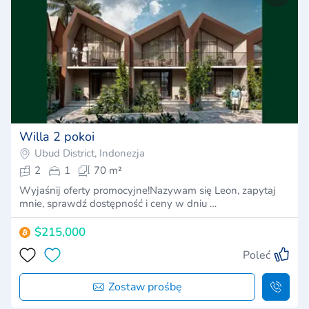
Willa 2 pokoi
Ubud District, Indonezja
2
1
70 m²
Wyjaśnij oferty promocyjne!Nazywam się Leon, zapytaj
mnie, sprawdź dostępność i ceny w dniu …
$215,000
Poleć
Zostaw prośbę