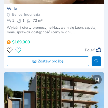
Willa
Benoa, Indonezja
1
1
72 m²
Wyjaśnij oferty promocyjne!Nazywam się Leon, zapytaj
mnie, sprawdź dostępność i ceny w dniu …
$169,900
Poleć
Zostaw prośbę