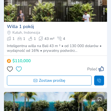
Willa 1 pokój
Kutuh, Indonezja
1
1
1
43 m²
4
Inteligentna willa na Bali 43 m ² • od 130 000 dolarów •
wydajność od 16% • prywatny podwórz…
$110,000
Poleć
Zostaw prośbę