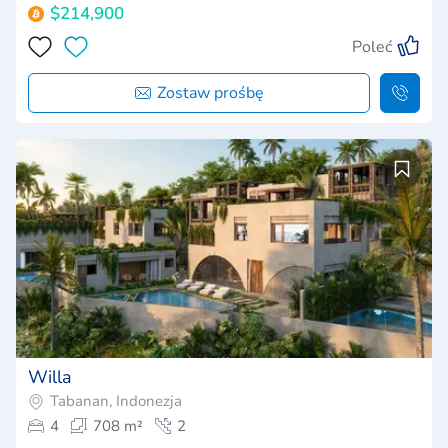
$214,900
Poleć
Zostaw prośbę
Willa
Tabanan, Indonezja
4
708 m²
2