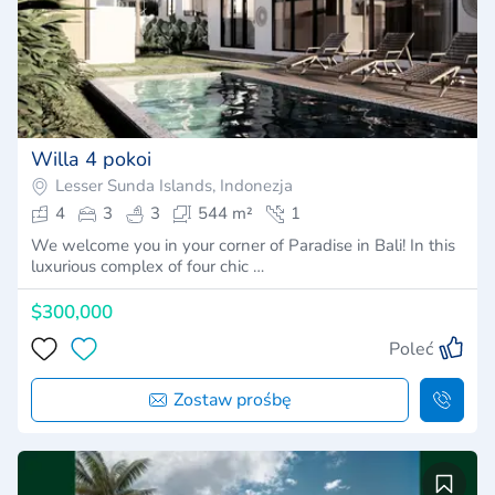
Willa 4 pokoi
Lesser Sunda Islands, Indonezja
4
3
3
544 m²
1
We welcome you in your corner of Paradise in Bali! In this
luxurious complex of four chic …
$300,000
Poleć
Zostaw prośbę