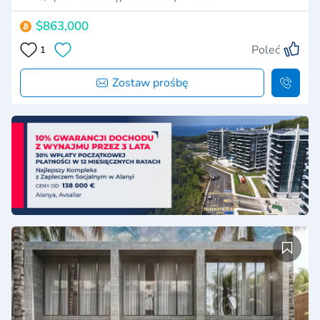
$863,000
Poleć
1
Zostaw prośbę