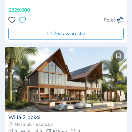
$229,000
Poleć
Zostaw prośbę
Willa 2 pokoi
Nyamuk, Indonezja
2
3
3
515 m²
2