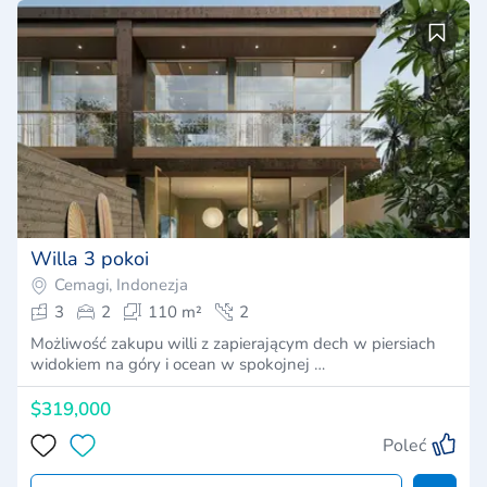
Willa 3 pokoi
Cemagi, Indonezja
3
2
110 m²
2
Możliwość zakupu willi z zapierającym dech w piersiach
widokiem na góry i ocean w spokojnej …
$319,000
Poleć