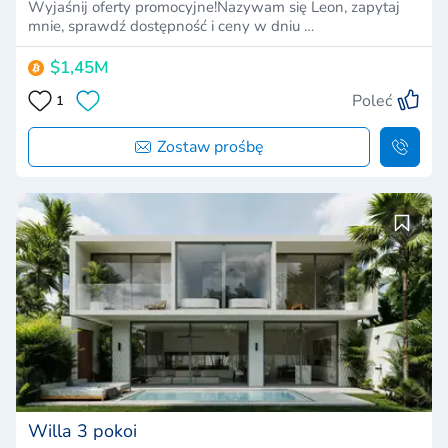
Wyjaśnij oferty promocyjne!Nazywam się Leon, zapytaj
mnie, sprawdź dostępność i ceny w dniu …
$1,45M
Poleć
1
Zostaw prośbę
Willa 3 pokoi