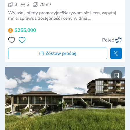
3
2
78 m²
Wyjaśnij oferty promocyjne!Nazywam się Leon, zapytaj
mnie, sprawdź dostępność i ceny w dniu …
$255,000
Poleć
Zostaw prośbę