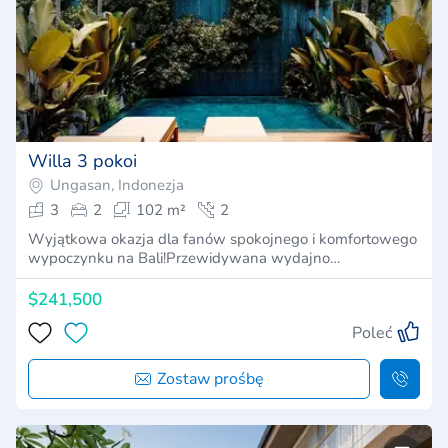
Willa 3 pokoi
Ungasan, Indonezja
3
2
102 m²
2
Wyjątkowa okazja dla fanów spokojnego i komfortowego
wypoczynku na Bali!Przewidywana wydajno…
$241,500
Poleć
Zostaw prośbę