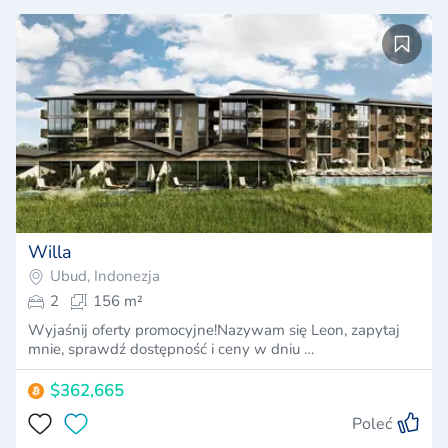
Willa
Ubud, Indonezja
2
156 m²
Wyjaśnij oferty promocyjne!Nazywam się Leon, zapytaj
mnie, sprawdź dostępność i ceny w dniu …
$362,665
Poleć