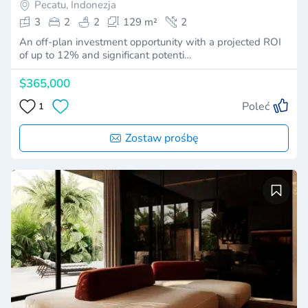
Pecatu, Indonezja
3
2
2
129 m²
2
An off-plan investment opportunity with a projected ROI
of up to 12% and significant potenti…
$365,000
Poleć
1
Zostaw prośbę