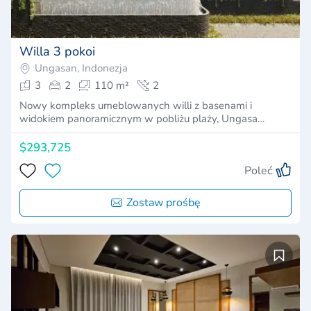
Willa 3 pokoi
Ungasan, Indonezja
3
2
110 m²
2
Nowy kompleks umeblowanych willi z basenami i
widokiem panoramicznym w pobliżu plaży, Ungasa…
$293,725
Poleć
Zostaw prośbę