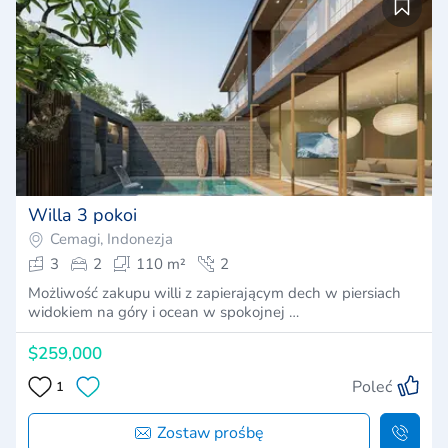
Willa 3 pokoi
Cemagi, Indonezja
3
2
110 m²
2
Możliwość zakupu willi z zapierającym dech w piersiach
widokiem na góry i ocean w spokojnej …
$259,000
Poleć
1
Zostaw prośbę