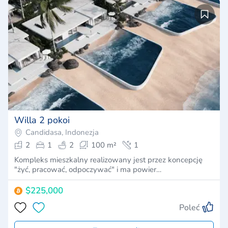
Willa 2 pokoi
Candidasa, Indonezja
2
1
2
100 m²
1
Kompleks mieszkalny realizowany jest przez koncepcję
"żyć, pracować, odpoczywać" i ma powier…
$225,000
Poleć