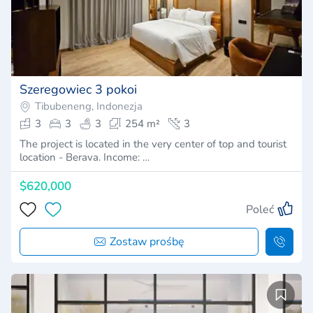
Szeregowiec 3 pokoi
Tibubeneng, Indonezja
3
3
3
254 m²
3
The project is located in the very center of top and tourist
location - Berava. Income: …
$620,000
Poleć
Zostaw prośbę