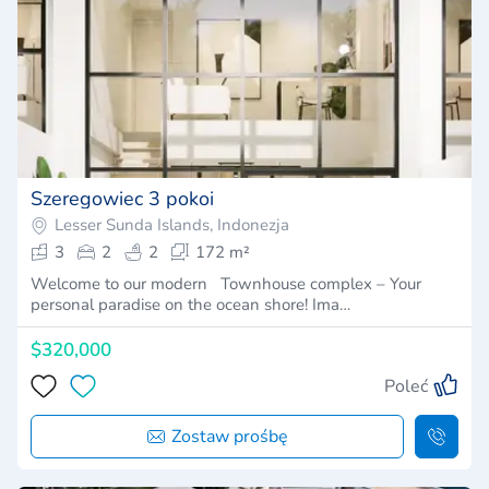
Szeregowiec 3 pokoi
Lesser Sunda Islands, Indonezja
3
2
2
172 m²
Welcome to our modern Townhouse complex – Your
personal paradise on the ocean shore! Ima…
$320,000
Poleć
Zostaw prośbę