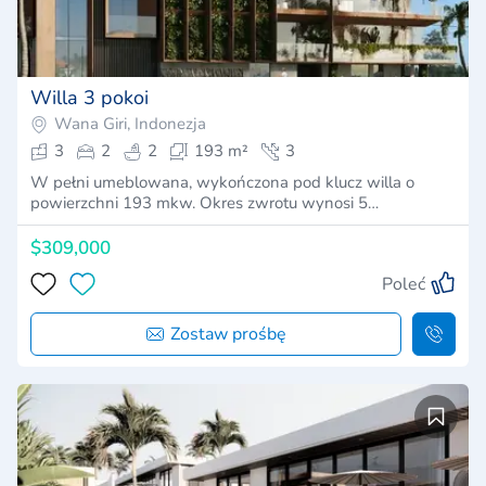
Willa 3 pokoi
Wana Giri, Indonezja
3
2
2
193 m²
3
W pełni umeblowana, wykończona pod klucz willa o
powierzchni 193 mkw. Okres zwrotu wynosi 5…
$309,000
Poleć
Zostaw prośbę