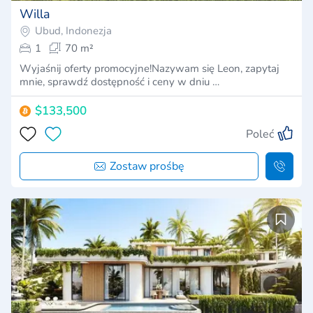
Willa
Ubud, Indonezja
1
70 m²
Wyjaśnij oferty promocyjne!Nazywam się Leon, zapytaj
mnie, sprawdź dostępność i ceny w dniu …
$133,500
Poleć
Zostaw prośbę