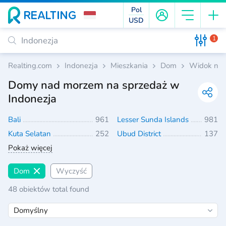
Pol
USD
1
Realting.com
Indonezja
Mieszkania
Dom
Widok na 
Domy nad morzem na sprzedaż w
Indonezja
Bali
961
Lesser Sunda Islands
981
Kuta Selatan
252
Ubud District
137
Pokaż więcej
Dom
Wyczyść
48 obiektów total found