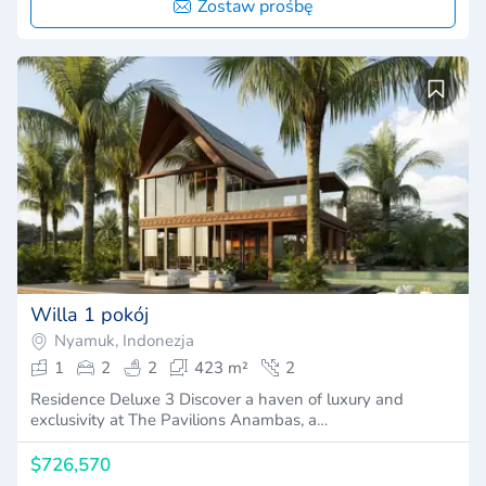
Zostaw prośbę
Willa 1 pokój
Nyamuk, Indonezja
1
2
2
423 m²
2
Residence Deluxe 3 Discover a haven of luxury and
exclusivity at The Pavilions Anambas, a…
$726,570