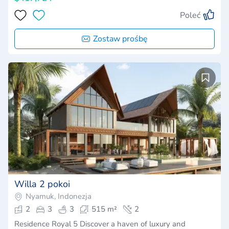
Poleć
Zostaw prośbę
Willa 2 pokoi
Nyamuk, Indonezja
2
3
3
515 m²
2
Residence Royal 5 Discover a haven of luxury and