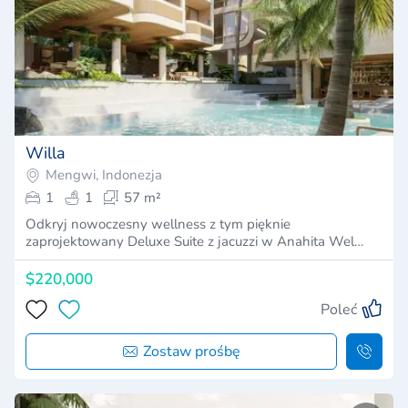
Willa
Mengwi, Indonezja
1
1
57 m²
Odkryj nowoczesny wellness z tym pięknie
zaprojektowany Deluxe Suite z jacuzzi w Anahita Wel…
$220,000
Poleć
Zostaw prośbę