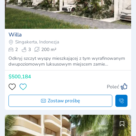
Willa
Singakerta, Indonezja
2
3
200 m²
Odkryj szczyt wyspy mieszkającej z tym wyrafinowanym
dwupoziomowym luksusowym miejscem zamie…
$500,184
Poleć
Zostaw prośbę