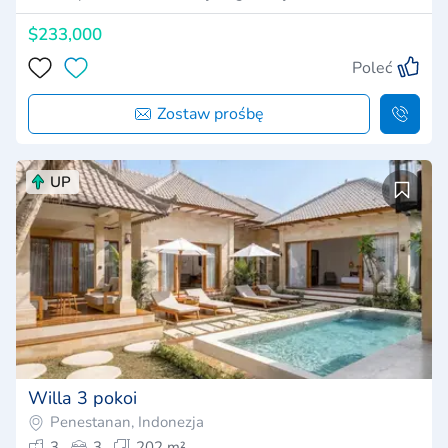
$233,000
Poleć
Zostaw prośbę
UP
Willa 3 pokoi
Penestanan, Indonezja
3
3
202 m²