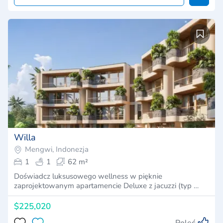
Willa
Mengwi, Indonezja
1
1
62 m²
Doświadcz luksusowego wellness w pięknie
zaprojektowanym apartamencie Deluxe z jacuzzi (typ …
$225,020
Poleć