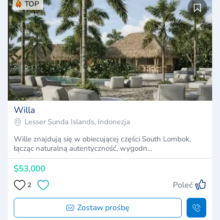
TOP
Willa
Lesser Sunda Islands, Indonezja
Wille znajdują się w obiecującej części South Lombok,
łącząc naturalną autentyczność, wygodn…
$53,000
Poleć
2
Zostaw prośbę