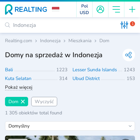
Pol
USD
1
Realting.com
Indonezja
Mieszkania
Dom
Domy na sprzedaż w Indonezja
Bali
1223
Lesser Sunda Islands
1243
Kuta Selatan
314
Ubud District
153
Pokaż więcej
Dom
Wyczyść
1 305 obiektów total found