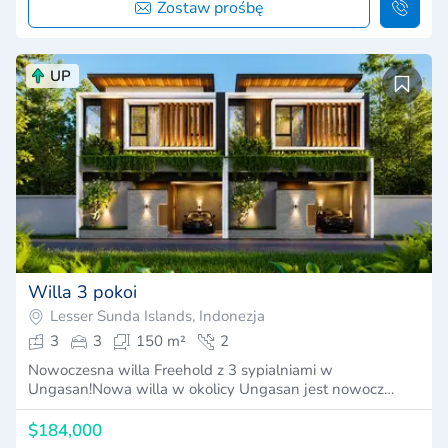
Zostaw prośbę
UP
Willa 3 pokoi
Lesser Sunda Islands, Indonezja
3
3
150 m²
2
Nowoczesna willa Freehold z 3 sypialniami w
Ungasan!Nowa willa w okolicy Ungasan jest nowocz…
$184,000