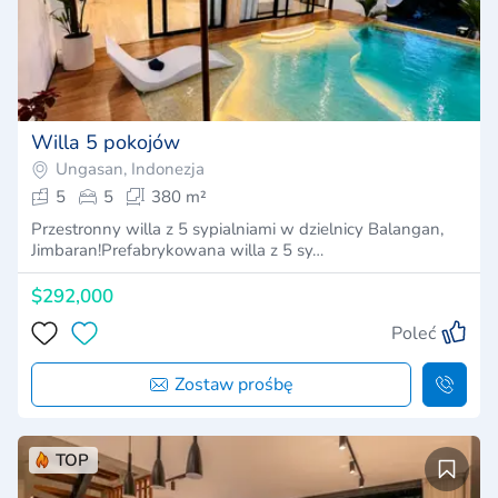
Willa 5 pokojów
Ungasan, Indonezja
5
5
380 m²
Przestronny willa z 5 sypialniami w dzielnicy Balangan,
Jimbaran!Prefabrykowana willa z 5 sy…
$292,000
Poleć
Zostaw prośbę
TOP