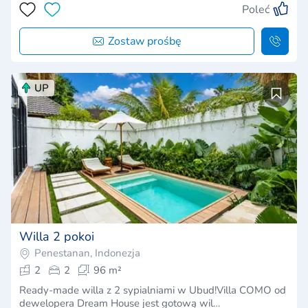
Poleć
Zostaw prośbę
UP
Willa 2 pokoi
Penestanan, Indonezja
2
2
96 m²
Ready-made willa z 2 sypialniami w Ubud!Villa COMO od
dewelopera Dream House jest gotową wil…