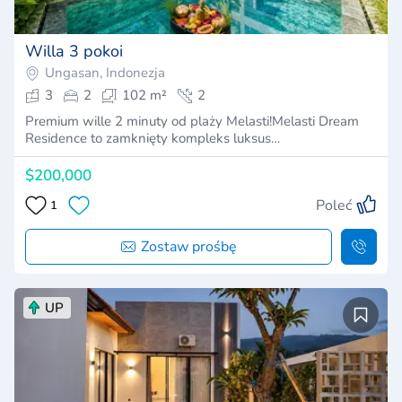
Willa 3 pokoi
Ungasan, Indonezja
3
2
102 m²
2
Premium wille 2 minuty od plaży Melasti!Melasti Dream
Residence to zamknięty kompleks luksus…
$200,000
Poleć
1
Zostaw prośbę
UP