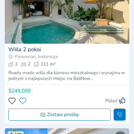
Willa 2 pokoi
Pererenan, Indonezja
2
2
111 m²
Ready-made willa dla biznesu mieszkalnego i wynajmu w
jednym z najlepszych miejsc na BaliNow…
$249,000
Poleć
Zostaw prośbę