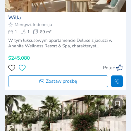
Willa
Mengwi, Indonezja
1
1
69 m²
W tym luksusowym apartamencie Deluxe z jacuzzi w
Anahita Wellness Resort & Spa, charakteryst…
$245,080
Poleć
Zostaw prośbę