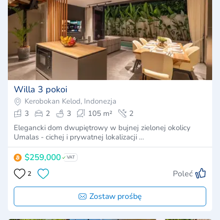
Willa 3 pokoi
Kerobokan Kelod, Indonezja
3
2
3
105 m²
2
Elegancki dom dwupiętrowy w bujnej zielonej okolicy
Umalas - cichej i prywatnej lokalizacji …
$259,000
VAT
Poleć
2
Zostaw prośbę