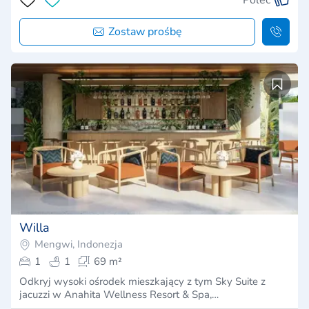
Zostaw prośbę
Willa
Mengwi, Indonezja
1
1
69 m²
Odkryj wysoki ośrodek mieszkający z tym Sky Suite z
jacuzzi w Anahita Wellness Resort & Spa,…