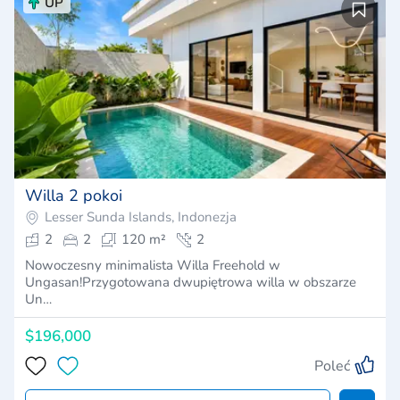
UP
Willa 2 pokoi
Lesser Sunda Islands, Indonezja
2
2
120 m²
2
Nowoczesny minimalista Willa Freehold w
Ungasan!Przygotowana dwupiętrowa willa w obszarze
Un…
$196,000
Poleć