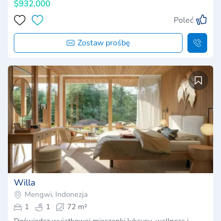
$932,000
Poleć
Zostaw prośbę
Willa
Mengwi, Indonezja
1
1
72 m²