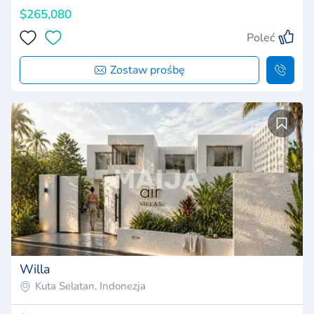
$265,080
Poleć
Zostaw prośbę
Willa
Kuta Selatan, Indonezja