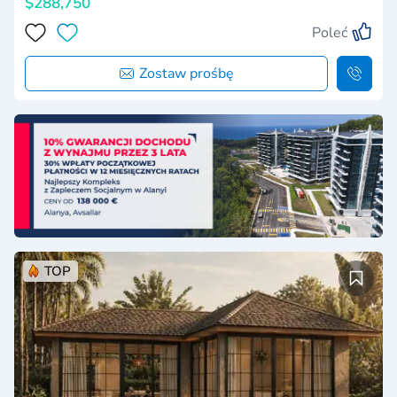
$288,750
Poleć
Zostaw prośbę
TOP