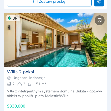
Zostaw prośbę
UP
Willa 2 pokoi
Ungasan, Indonezja
2
2
151 m²
Villa z inteligentnym systemem domu na Bukita - gotowy
obiekt w pobliżu plaży Melastie!Willa…
$330,000