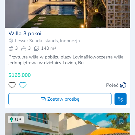
Willa 3 pokoi
Lesser Sunda Islands, Indonezja
3
3
140 m²
Przytulna willa w pobliżu plaży Lovina!Nowoczesna willa
jednopiętrowa w dzielnicy Lovina, Bu…
$165,000
Poleć
Zostaw prośbę
UP