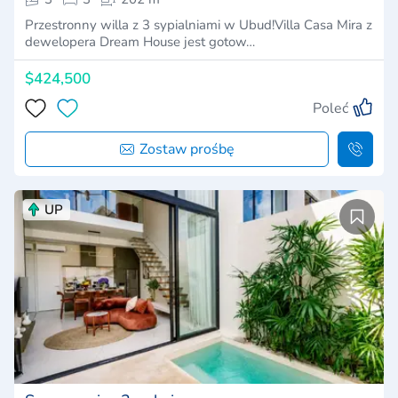
Przestronny willa z 3 sypialniami w Ubud!Villa Casa Mira z
dewelopera Dream House jest gotow…
$424,500
Poleć
Zostaw prośbę
UP