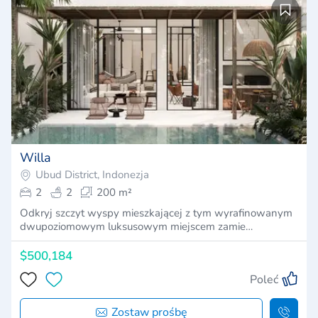
Willa
Ubud District, Indonezja
2
2
200 m²
Odkryj szczyt wyspy mieszkającej z tym wyrafinowanym
dwupoziomowym luksusowym miejscem zamie…
$500,184
Poleć
Zostaw prośbę