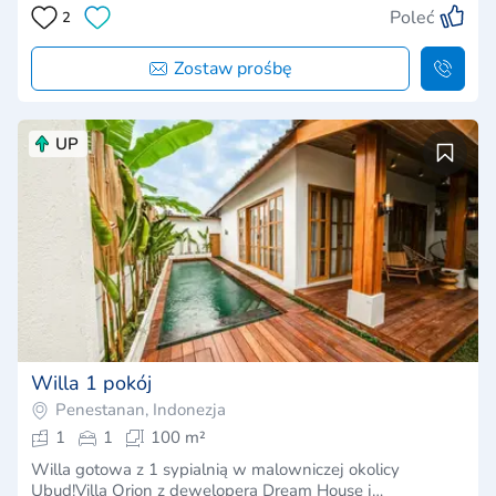
Poleć
2
Zostaw prośbę
UP
Willa 1 pokój
Penestanan, Indonezja
1
1
100 m²
Willa gotowa z 1 sypialnią w malowniczej okolicy
Ubud!Villa Orion z dewelopera Dream House j…