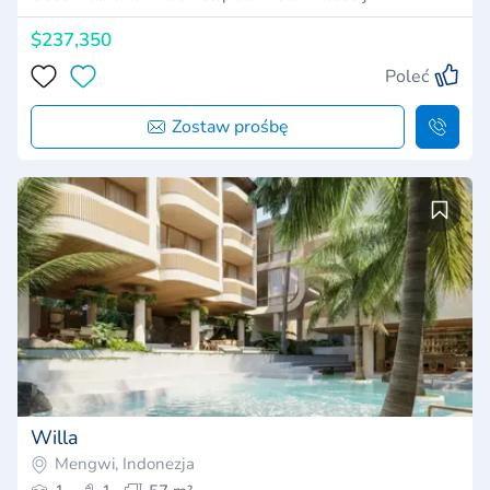
$237,350
Poleć
Zostaw prośbę
Willa
Mengwi, Indonezja