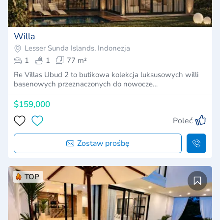
Willa
Lesser Sunda Islands, Indonezja
1
1
77 m²
Re Villas Ubud 2 to butikowa kolekcja luksusowych willi
basenowych przeznaczonych do nowocze…
$159,000
Poleć
Zostaw prośbę
TOP