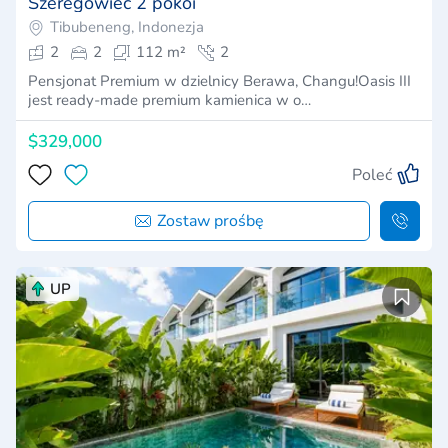
Szeregowiec 2 pokoi
Tibubeneng, Indonezja
2
2
112 m²
2
Pensjonat Premium w dzielnicy Berawa, Changu!Oasis III
jest ready-made premium kamienica w o…
$329,000
Poleć
Zostaw prośbę
UP