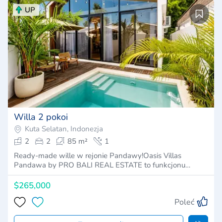
UP
Willa 2 pokoi
Kuta Selatan, Indonezja
2
2
85 m²
1
Ready-made wille w rejonie Pandawy!Oasis Villas
Pandawa by PRO BALI REAL ESTATE to funkcjonu…
$265,000
Poleć