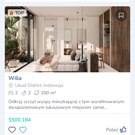
TOP
Willa
Ubud District, Indonezja
2
2
200 m²
Odkryj szczyt wyspy mieszkającej z tym wyrafinowanym
dwupoziomowym luksusowym miejscem zamie…
$500,184
Poleć