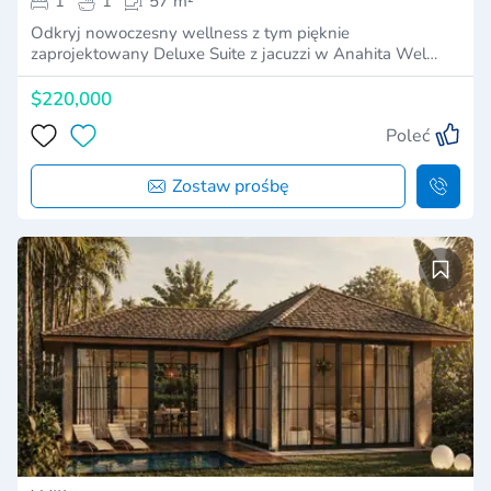
1
1
57 m²
Odkryj nowoczesny wellness z tym pięknie
zaprojektowany Deluxe Suite z jacuzzi w Anahita Wel…
$220,000
Poleć
Zostaw prośbę