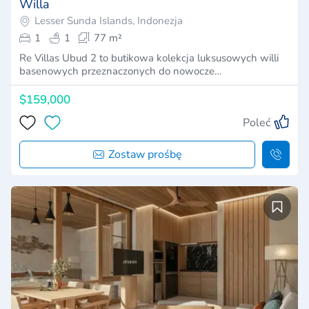
Willa
Lesser Sunda Islands, Indonezja
1
1
77 m²
Re Villas Ubud 2 to butikowa kolekcja luksusowych willi
basenowych przeznaczonych do nowocze…
$159,000
Poleć
Zostaw prośbę