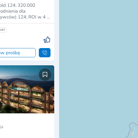
old 124; 320.000
odnienia dla
ywców) 124; ROI w 4 …
VAT
aw prośbę
ja