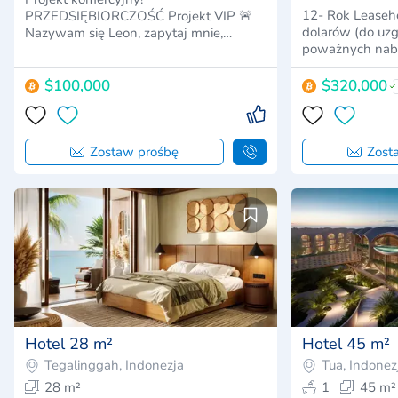
12- Rok Leaseh
PRZEDSIĘBIORCZOŚĆ Projekt VIP 🚨
dolarów (do uzg
Nazywam się Leon, zapytaj mnie,
poważnych nab
dostępnoś…
$100,000
$320,000
Zostaw prośbę
Zost
Hotel 28 m²
Hotel 45 m²
Tegalinggah, Indonezja
Tua, Indonez
28 m²
1
45 m²