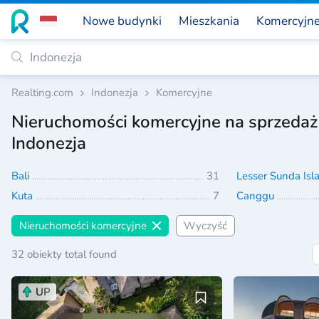
Nowe budynki
Mieszkania
Komercyjn
Realting.com
Indonezja
Komercyjne
Nieruchomości komercyjne na sprzedaż
Indonezja
Bali
31
Lesser Sunda Is
Kuta
7
Canggu
Nieruchomości komercyjne
Wyczyść
32 obiekty total found
UP