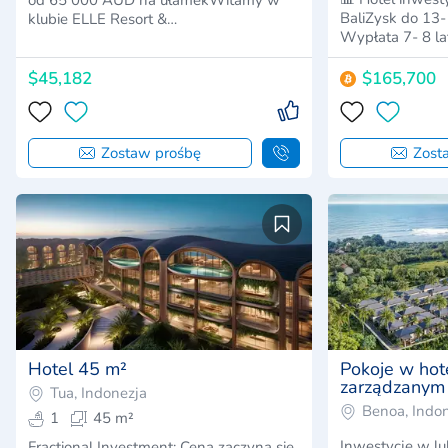
od 65 000 AUD na ułamekWitamy w
BaliZysk do 13-
klubie ELLE Resort &…
Wypłata 7- 8 la
$45,182
$165,700
Zostaw prośbę
Zost
Hotel 45 m²
Pokoje w hot
zarządzanym
Tua, Indonezja
Wyndham.
Benoa, Indo
1
45 m²
Inwestycje w l
Fractional Investment: Cena zaczyna się