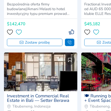
Bezpośrednia oferta firmy
Fractional Inve
budowlanej!Amani Melasti to hotel
od AUD 65 000 
inwestycyjny typu premium prowad…
klubie ELLE Res
$142,470
$45,182
Zostaw prośbę
Zost
Investment in Commercial Real
🍽️ Running 
Estate in Bali — Setter Berawa
+ Event Space
Canggu, Bali
Tibubeneng, Indonezja
Tibubeneng,