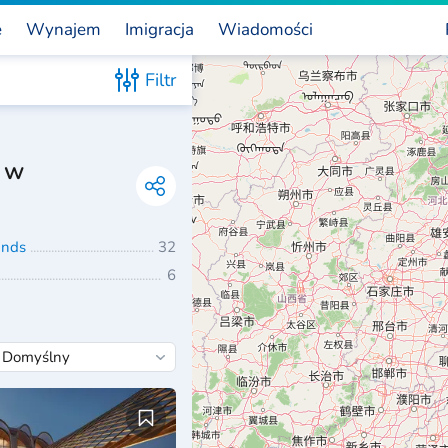
e
Wynajem
Imigracja
Wiadomości
Filtr
 w
lands
32
6