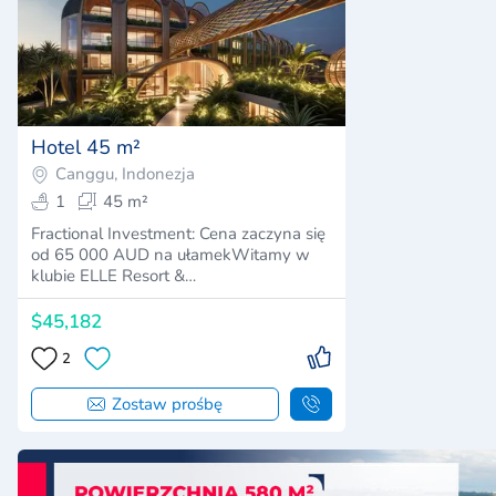
Hotel 45 m²
Canggu, Indonezja
1
45 m²
Fractional Investment: Cena zaczyna się
od 65 000 AUD na ułamekWitamy w
klubie ELLE Resort &…
$45,182
2
Zostaw prośbę