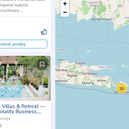
+
ra! Jedyny
czynkowy …
−
ostaw prośbę
32
s Villas & Retreat —
tality Business,
onezja
1