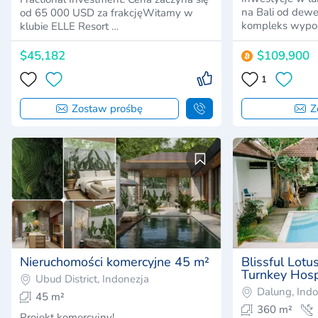
na Bali od dewelope
od 65 000 USD za frakcjęWitamy w
kompleks wypo
klubie ELLE Resort …
$45,182
$109,900
1
Zostaw prośbę
Z
Nieruchomości komercyjne 45 m²
Blissful Lotu
Turnkey Hospi
Ubud District, Indonezja
Bali
Dalung, Ind
45 m²
360 m²
Projekt komercyjny!