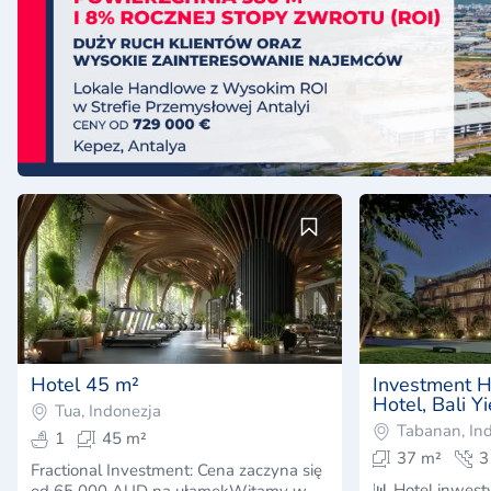
Hotel 45 m²
Investment H
Hotel, Bali Yield up to 13–14%
Tua, Indonezja
per annum | 
Tabanan, In
1
45 m²
Affordable h
37 m²
3
entry Nuanu C
Fractional Investment: Cena zaczyna się
📊 Hotel inwest