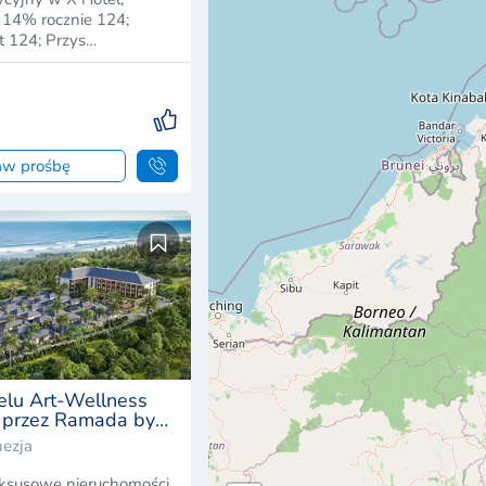
 14% rocznie 124;
t 124; Przys…
aw prośbę
elu Art-Wellness
 przez Ramada by
nezja
uksusowe nieruchomości