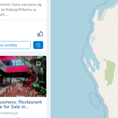
stment: Cena zaczyna się
za frakcjęWitamy w
ort …
aw prośbę
business: Restaurant
 for Sale in
 🌴
 Indonezja