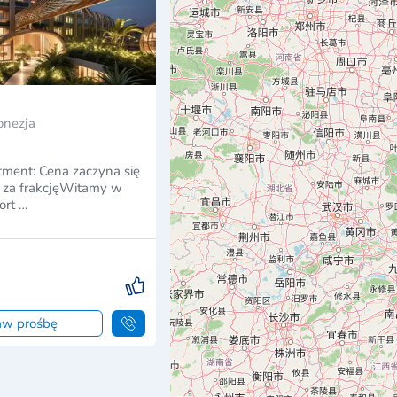
onezja
stment: Cena zaczyna się
za frakcjęWitamy w
ort …
aw prośbę