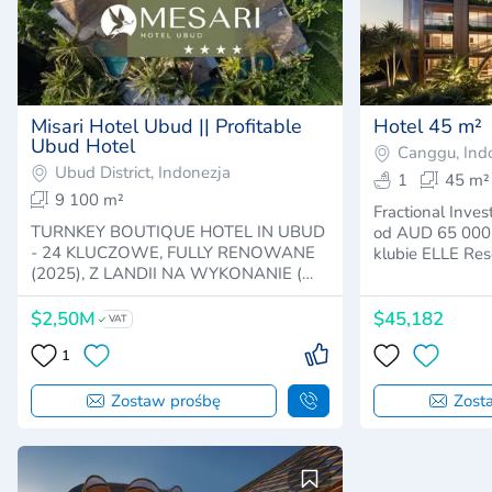
Misari Hotel Ubud || Profitable
Hotel 45 m²
Ubud Hotel
Canggu, Ind
Ubud District, Indonezja
1
45 m²
9 100 m²
Fractional Inve
TURNKEY BOUTIQUE HOTEL IN UBUD
od AUD 65 000 
- 24 KLUCZOWE, FULLY RENOWANE
klubie ELLE Res
(2025), Z LANDII NA WYKONANIE (…
$2,50M
$45,182
VAT
1
Zostaw prośbę
Zost