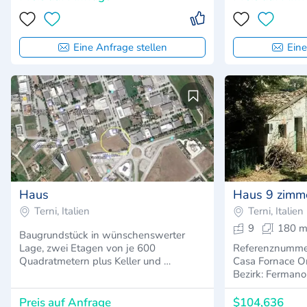
Eine Anfrage stellen
Eine
2
Haus
Haus 9 zimm
Terni, Italien
Terni, Italien
9
180 m
Baugrundstück in wünschenswerter
Lage, zwei Etagen von je 600
Referenznumme
Quadratmetern plus Keller und …
Casa Fornace Or
Bezirk: Ferman
Preis auf Anfrage
$104,636