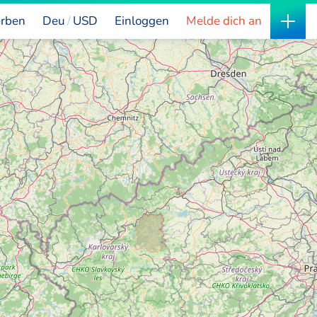
rben
Deu
USD
Einloggen
Melde dich an