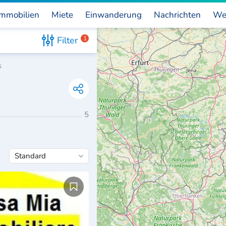
mmobilien
Miete
Einwanderung
Nachrichten
We
Filter
1
s
5