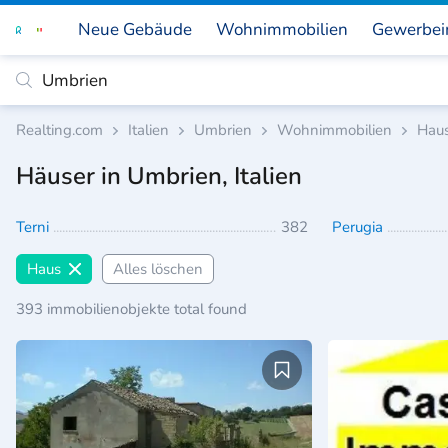
Neue Gebäude
Wohnimmobilien
Gewerbei
Realting.com
Italien
Umbrien
Wohnimmobilien
Hau
Häuser in Umbrien, Italien
Terni
382
Perugia
Haus
Alles löschen
393 immobilienobjekte total found