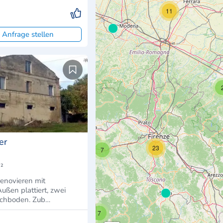
11
 Anfrage stellen
13
14
er
23
7
²
enovieren mit
ußen plattiert, zwei
achboden. Zub…
7