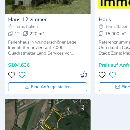
Haus 12 zimmer
Haus
Terni, Italien
Terni, Italien
12
220 m²
15 000 m²
Ferienhaus in wunderschöner Lage
Referenznummer: N9
komplett renoviert auf 7.000
Unterkunft: Casa Arena L
Quadratmeter Land Services vor…
Stadt: Zone: Ma
$104,636
Preis auf Anf
Eine Anfrage stellen
Eine