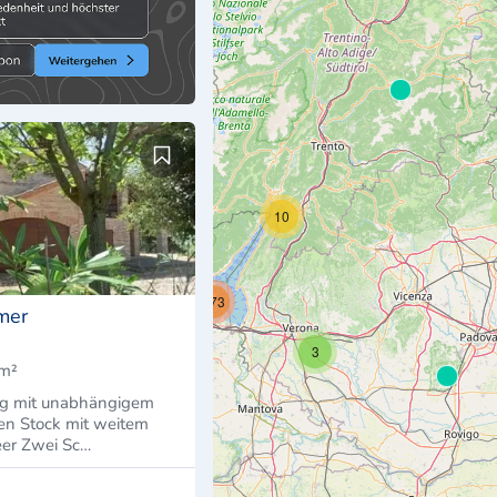
10
7
273
mer
3
m²
2
 mit unabhängigem
en Stock mit weitem
eer Zwei Sc…