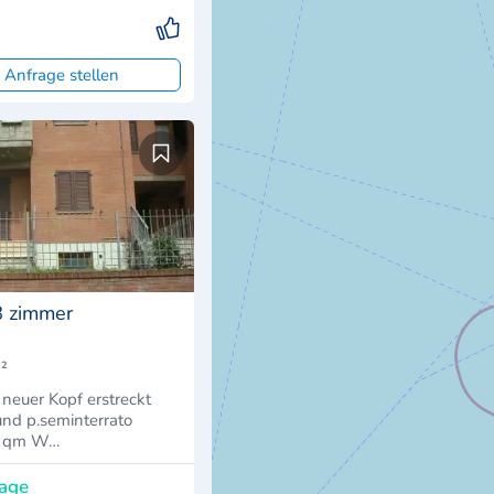
 Anfrage stellen
8 zimmer
²
 neuer Kopf erstreckt
 und p.seminterrato
0 qm W…
rage