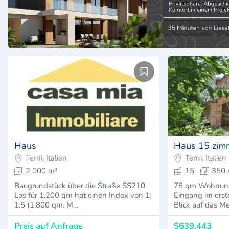
75
141
Haus
Haus 15 zim
7
Terni, Italien
Terni, Italien
2 000 m²
15
350 
Baugrundstück über die Straße SS210
78 qm Wohnung
Los für 1.200 qm hat einen Index von 1:
Eingang im erst
1.5 (1.800 qm. M…
Blick auf das M
Preis auf Anfrage
$639,443