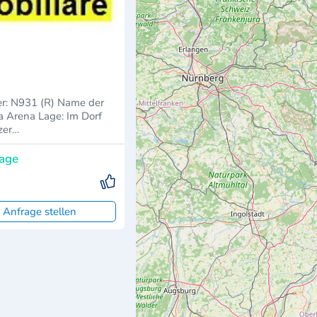
31 (R) Name der
age: Im Dorf
zer…
rage
 Anfrage stellen