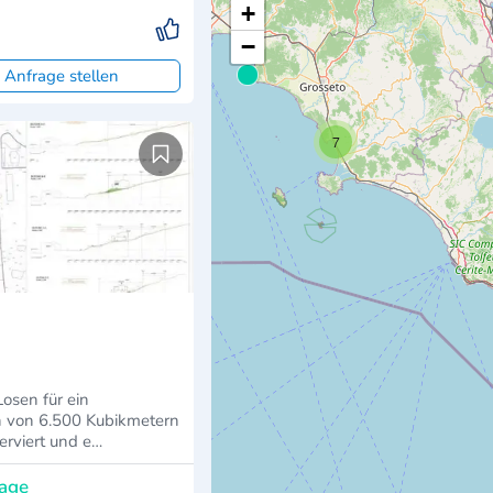
+
−
 Anfrage stellen
7
osen für ein
 von 6.500 Kubikmetern
erviert und e…
rage