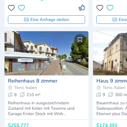
Eine Anfrage stellen
Eine
3
5
25
100
Reihenhaus 8 zimmer
Haus 9 zimm
Terni, Italien
Terni, Italien
8
210 m²
9
300 m
Reihenhaus in ausgezeichnetem
Bauernhaus zu r
Zustand mit Keller mit Taverne und
Südexposition. A
Garage Erster Stock mit Woh…
Ebenen plus D
$255,777
$174,393