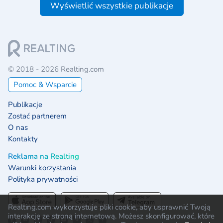
Wyświetlić wszystkie publikacje
© 2018 - 2026 Realting.com
Pomoc & Wsparcie
Publikacje
Zostać partnerem
O nas
Kontakty
Reklama na Realting
Warunki korzystania
Polityka prywatności
Realting.com wykorzystuje pliki cookie, aby usprawnić Twoją
interakcję ze stroną internetową. Możesz skonfigurować, które