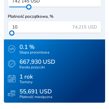
Płatność początkowa, %
74,215 USD
0.1 %
Stopa procentowa
667,930 USD
Kwota pożyczki
1 rok
Terminy
55,691 USD
Płatność miesięczna