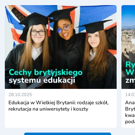
28.10.2025
14.0
Edukacja w Wielkiej Brytanii: rodzaje szkół,
Anal
rekrutacja na uniwersytety i koszty
Bry
kwar
poda