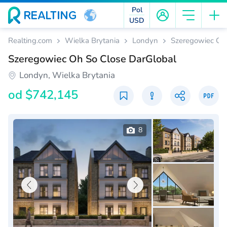
Pol
USD
Realting.com
Wielka Brytania
Londyn
Szeregowiec Oh 
Szeregowiec Oh So Close DarGlobal
Londyn, Wielka Brytania
od
$742,145
8