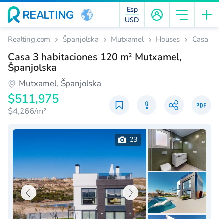
Esp
USD
Realting.com
Španjolska
Mutxamel
Houses
Casa 3 
Casa 3 habitaciones 120 m² Mutxamel,
Španjolska
Mutxamel, Španjolska
$511,975
$4,266/m²
23