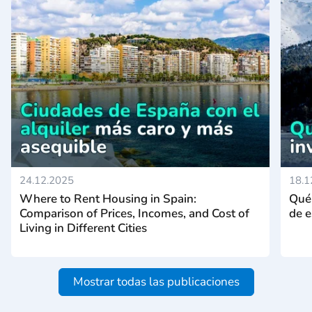
24.12.2025
18.1
Where to Rent Housing in Spain:
Qué 
Comparison of Prices, Incomes, and Cost of
de e
Living in Different Cities
Mostrar todas las publicaciones