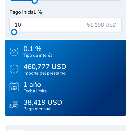
Pago inicial, %
51,198 USD
0.1 %
Tipo de interés
460,777 USD
Importe del préstamo
1 año
Fecha límite
38,419 USD
Pago mensual