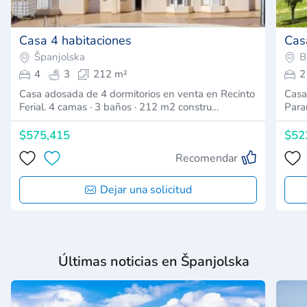
Casa 4 habitaciones
Cas
Španjolska
B
4
3
212 m²
2
Casa adosada de 4 dormitorios en venta en Recinto
Casa
Ferial. 4 camas · 3 baños · 212 m2 constru…
Para
$575,415
$52
Recomendar
Dejar una solicitud
Últimas noticias en Španjolska