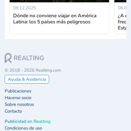
09.12.2025
06.05
Dónde no conviene viajar en América
¿A qu
Latina: los 5 países más peligrosos
frecu
Estad
© 2018 - 2026 Realting.com
Ayuda & Asistencia
Publicaciones
Hacerse socio
Sobre nosotros
Contacto
Publicidad en Realting
Condiciones de uso