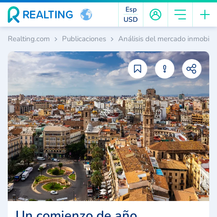
Esp
USD
Realting.com
Publicaciones
Análisis del mercado inmobilia
Un comienzo de año