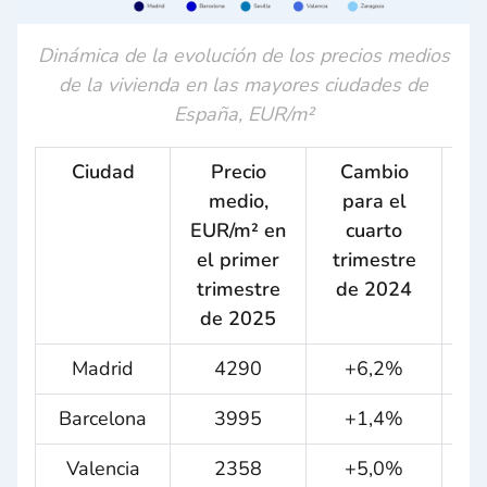
Dinámica de la evolución de los precios medios
de la vivienda en las mayores ciudades de
España, EUR/m²
Ciudad
Precio
Cambio
C
medio,
para el
p
EUR/m² en
cuarto
el primer
trimestre
tr
trimestre
de 2024
d
de 2025
Madrid
4290
+6,2%
+
Barcelona
3995
+1,4%
Valencia
2358
+5,0%
+