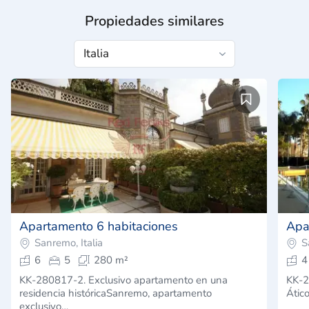
Propiedades similares
Apartamento 6 habitaciones
Apa
Sanremo, Italia
S
6
5
280 m²
4
KK-280817-2. Exclusivo apartamento en una
KK-2
residencia históricaSanremo, apartamento
Átic
exclusivo…