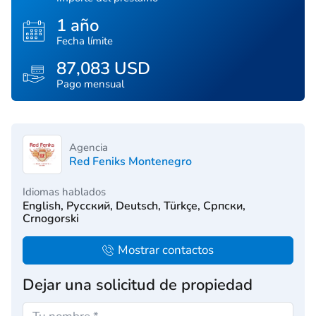
1 año
Fecha límite
87,083 USD
Pago mensual
Agencia
Red Feniks Montenegro
Idiomas hablados
English, Русский, Deutsch, Türkçe, Српски,
Crnogorski
Mostrar contactos
Dejar una solicitud de propiedad