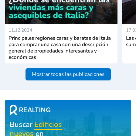
11.12.2024
17.0
Principales regiones caras y baratas de Italia
Las 
para comprar una casa con una descripción
suma
general de propiedades interesantes y
económicas
Mostrar todas las publicaciones
Buscar
Edificios
nuevos
en