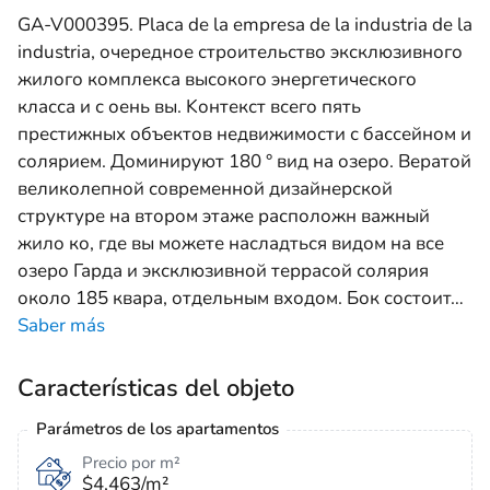
GA-V000395. Placa de la empresa de la industria de la
industria, очередное строительство эксклюзивного
жилого комплекса высокого энергетического
класса и с оень вы. Kонтекст всего пять
престижных объектов недвижимости с бассейном и
солярием. Доминируют 180 ° вид на озеро. Вератой
великолепной современной дизайнерской
структуре на втором этаже расположн важный
жило ко, где вы можете насладться видом на все
озеро Гарда и эксклюзивной террасой солярия
около 185 квара, отдельным входом. Бок состоит
…
Saber más
Características del objeto
Parámetros de los apartamentos
Precio por m²
$4,463/m²