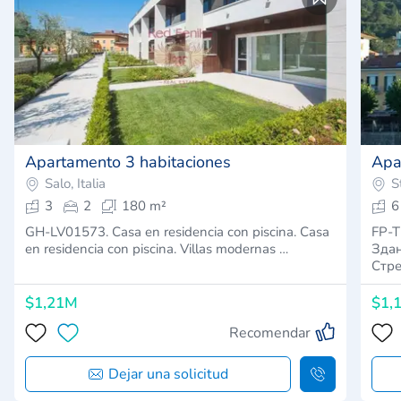
Apartamento 3 habitaciones
Apa
Salo, Italia
S
3
2
180 m²
6
GH-LV01573. Casa en residencia con piscina. Casa
FP-T
en residencia con piscina. Villas modernas …
Здан
Стре
$1,21M
$1,
Recomendar
Dejar una solicitud