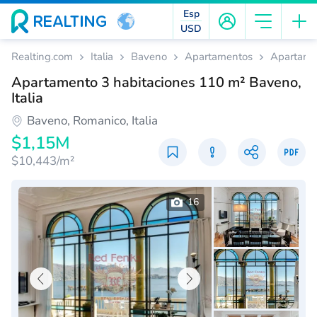
Esp
USD
Realting.com
Italia
Baveno
Apartamentos
Apartamen
Apartamento 3 habitaciones 110 m² Baveno,
Italia
Baveno, Romanico, Italia
$1,15M
$10,443/m²
16