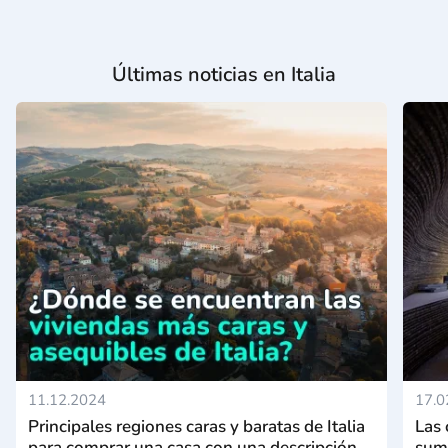
Últimas noticias en Italia
11.12.2024
17.0
Principales regiones caras y baratas de Italia
Las 
para comprar una casa con una descripción
suma