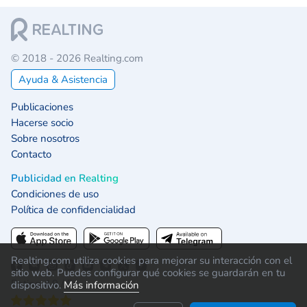
© 2018 - 2026 Realting.com
Ayuda & Asistencia
Publicaciones
Hacerse socio
Sobre nosotros
Contacto
Publicidad en Realting
Condiciones de uso
Política de confidencialidad
Realting.com utiliza cookies para mejorar su interacción con el
sitio web. Puedes configurar qué cookies se guardarán en tu
Rating 4.9 / 5:
dispositivo.
Más información